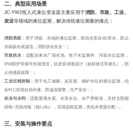
二、典型应用场景
JC-YWJ投入式液位变送器主要应用于
消防、市政、工业、
农业
等领域的液位监测，解决传统液位测量的痛点：
消防系统
：用于消箱、水池的液位监测，联动水泵自动/排水，防止
水箱缺水或溢流，消防供水安全
；
市政供水
：适配自来水厂清水池、地下水监测井、河道水位监测，
IP68防护等级可长期浸没，抗淤泥堵塞设计（如斜坡式导液孔），防
止传感器故障
；
工业过程控制
：用于化工储罐、反应釜、锅炉水位的液位监测，结
合PLC实现自动补液、防溢流报警，生产安全
；
农业与水利
：适配灌溉水渠、水库水位、水产养殖池，支持太阳能
供电+无线传输（如LoRa），实现远程监测，优化水资源分配
。
三、安装与操作要点