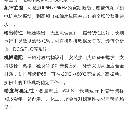
频率范围
：可检测
0.5Hz~5kHz
的宽频振动，覆盖低频（如
电机怠速振动）到高频（如轴承故障冲击）的全频段监测需
求
；
输出特性
：电压输出（无直流偏置），信号线性度好，长期
运行下灵敏度漂移<1%，可直接对接数据采集仪、频谱分析
仪、DCS/PLC等系统
；
机械适配
：三轴对称结构设计，安装接口为M6/M8螺纹，支
持螺栓、粘接、磁吸等多种安装方式，外壳采用高强度合金
材质，防护等级IP65，可在-20℃~+80℃宽温域、高振动、
多粉尘的工业现场稳定工作
；
精度与稳定性
：测量精度±5%FS，长期运行下信号漂移
<0.5%/年，适配电厂、化工、冶金等对稳定性要求严苛的场
景
。