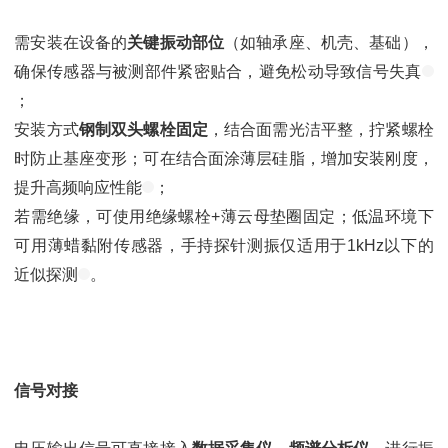
需安装在设备的
关键振动部位
（如轴承座、机壳、基础），
确保传感器与被测部件紧密贴合，避免松动导致信号失真
；
安装方式
钢制双头螺栓固定
，结合面需光洁平整，拧紧螺栓
时防止基座变形；可在结合面涂薄层硅脂，增加安装刚度，
提升高频响应性能
；
若需绝缘，可使用绝缘螺栓+薄云母垫圈固定；低温环境下
可用薄蜡黏附传感器，手持探针测振仅适用于1kHz以下的
近似探测
。
信号对接