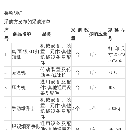
采购明细
采购方发布的采购清单
序
采购数
规格型
商品名称
品类
少响应量
号
量
号
机械设备、装
打印尺
桌面级3D打
置、元件>其他
1
1 台
1台
寸256*2
印机
机械设备及配
56*256
件
传动装置及传
2
减速机
1 台
1台
7UG
动件>减速机
通用设备及配
3
压力机
件>其他通用设
1 台
1台
J03
备及配件
机械设备、装
置、元件>其他
4
手动举升器
2 个
2个
200kg
机械设备及配
件
通用设备及配
焊锡烟雾净化
5
件>其他通用设
1 台
1台
SR190