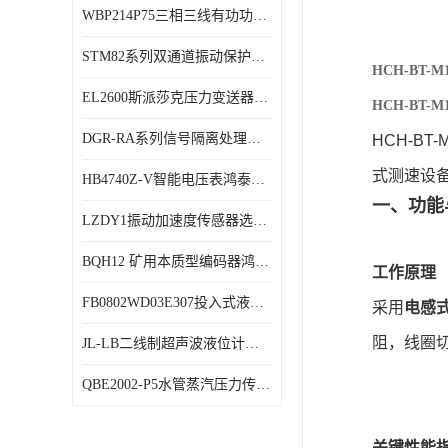
WBP214P75三相三线有功功率传感器鸿泰顺达产品稳定性好
特殊用处传感器
STM82系列双通道振动保护表鸿泰产品技术规格
特殊用途变送器
HCH-BT
EL2600斯派莎克压力变送器技术规格
HCH-BT
DGR-RA系列信号隔离处理器鸿泰产品技术规格
HCH-BT-
式测速设
HB4740Z-V智能电压表鸿泰产品外形美观大方
一、功能
LZDY1振动加速度传感器选型资料
BQH12 矿用本质型编码器鸿泰产品实物展示
工作原理
FB0802WD03E307投入式液位计鸿泰产品选型参数
采用
电感
阻，线圈
JL-LB二线制超声波液位计鸿泰产品外形美观大方
QBE2002-P5水管蒸汽压力传感器西门子产品技术规格
关键性能