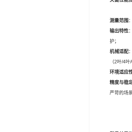
测量范围
输出特性
护；
机械适配
（2叶/4叶
环境适应
精度与稳
严苛的场