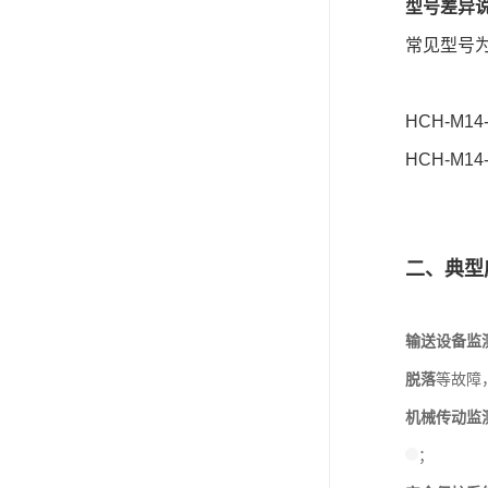
型号差异
常见型号为H
HCH-M1
HCH-M
二、典型
输送设备监
脱落
等故障
机械传动监
；