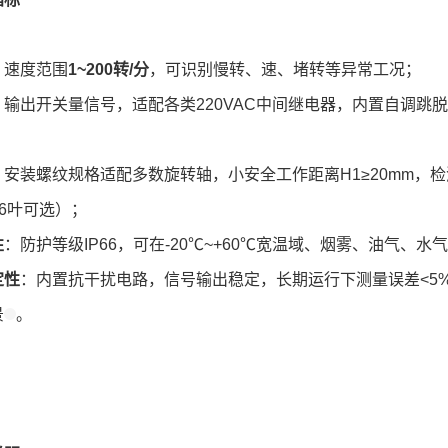
：速度范围
1~200转/分
，可识别慢转、速、堵转等异常工况；
：输出开关量信号，适配各类220VAC中间继电器，内置自调跳脱
：安装螺纹规格适配多数旋转轴，小安全工作距离H1≥20mm，检
/6叶可选）；
性
：防护等级IP66，可在-20℃~+60℃宽温域、烟雾、油气、
定性
：内置抗干扰电路，信号输出稳定，长期运行下测量误差<5
景
。