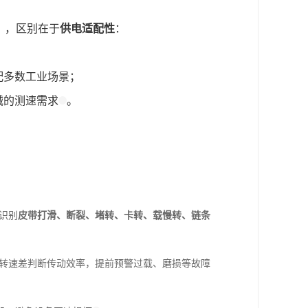
强型），区别在于
供电适配性
：
，适配多数工业场景；
机械的测速需求
。
识别
皮带打滑、断裂、堵转、卡转、载慢转、链条
轴转速差判断传动效率，提前预警过载、磨损等故障