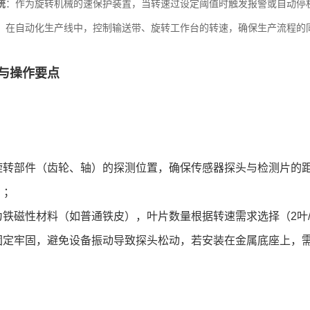
统
：作为旋转机械的速保护装置，当转速过设定阈值时触发报警或自动停
：在自动化生产线中，控制输送带、旋转工作台的转速，确保生产流程的
与操作要点
：
旋转部件（齿轮、轴）的探测位置，确保传感器探头与检测片的距离
）；
铁磁性材料（如普通铁皮），叶片数量根据转速需求选择（2叶/4叶/
固定牢固，避免设备振动导致探头松动，若安装在金属底座上，需