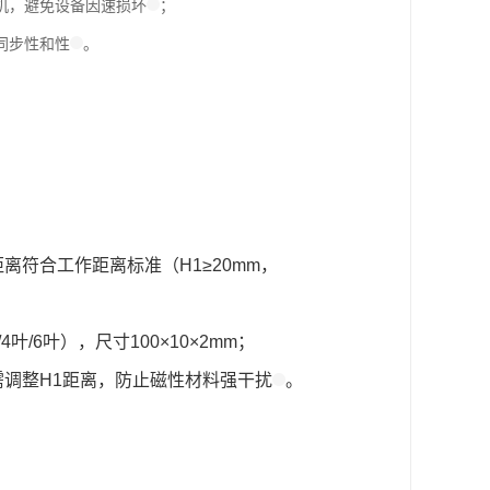
机，避免设备因速损坏
；
同步性和性
。
符合工作距离标准（H1≥20mm，
6叶），尺寸100×10×2mm；
调整H1距离，防止磁性材料强干扰
。