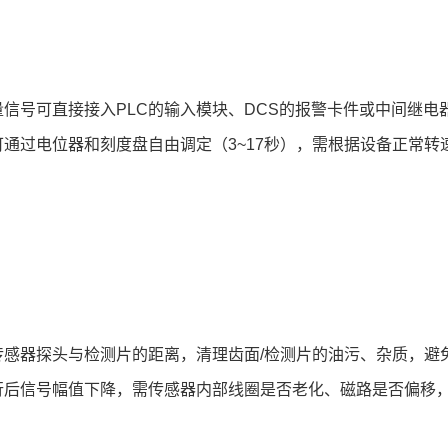
：
量信号可直接接入PLC的输入模块、DCS的报警卡件或中间继电
可通过电位器和刻度盘自由调定（3~17秒），需根据设备正常转
：
传感器探头与检测片的距离，清理齿面/检测片的油污、杂质，避
行后信号幅值下降，需传感器内部线圈是否老化、磁路是否偏移