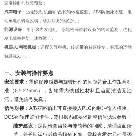
速度控制与故障预警；
汽车电子
：适配发动机曲轴/凸轮轴转速监测、ABS防抱死系统、电
动车电机转速反馈，动力系统的稳定性；
能源设备
：用于风力发电机、水轮机等旋转设备的转速监测，优化
发电效率并防止速故障
；
机器人/精密机械
：适配关节电机、传送带的转速控制，实现的运动
轨迹规划
。
三、安装与操作要点
安装要求
：需确保传感器与旋转部件的间隙符合工作距离标
准（0.5-2.5mm），齿轮需为铁磁性材料且齿面清洁无油
污，避免信号失真；
信号对接
：A/B双路输出可直接接入PLC的脉冲输入模块、
DCS的转速监测卡件，需根据系统要求调整信号滤波参数；
维护建议
：定期检查齿轮与传感器的间隙，清理齿面杂
质，若长期运行后信号幅值下降，需检查霍尔元件是否