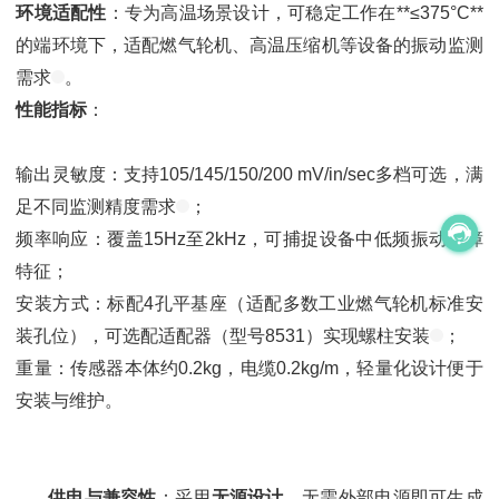
环境适配性
：专为高温场景设计，可稳定工作在**≤375°C**
的端环境下，适配燃气轮机、高温压缩机等设备的振动监测
需求
。
性能指标
：
输出灵敏度：支持105/145/150/200 mV/in/sec多档可选，满
足不同监测精度需求
；
频率响应：覆盖15Hz至2kHz，可捕捉设备中低频振动故障
特征；
安装方式：标配4孔平基座（适配多数工业燃气轮机标准安
装孔位），可选配适配器（型号8531）实现螺柱安装
；
重量：传感器本体约0.2kg，电缆0.2kg/m，轻量化设计便于
安装与维护。
供电与兼容性
：采用
无源设计
，无需外部电源即可生成