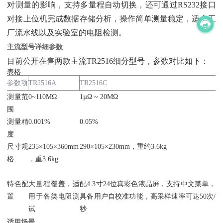
对测量的影响，支持多量程自动切换，还可通过RS232接口
对接上位机完成数据存储分析，操作简单测量稳定，适合工
厂流水线以及实验室的电阻检测。
主流型号详细参数
目前公开在售两款主流TR2516细分型号，参数对比如下：
表格
参数项
TR2516A
TR2516C
测量范
0~110MΩ
1µΩ ~ 20MΩ
围
测量精
0.001%
0.05%
度
尺寸规
235×105×360mm
290×105×230mm，重约3.6kg
格
，重3.6kg
特色配
大量程覆盖，适
配4.3寸24位真彩色液晶屏，支持中文菜单，
置
用于各类电阻测
具备用户自校准功能，高采样速率可达50次/
试
秒
适用场景