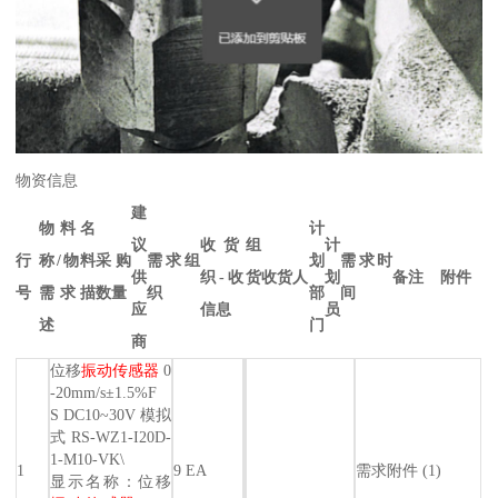
物资信息
建
物料名
计
议
收货组
计
行
称/物料
采购
需求组
划
需求时
供
织-收货
收货人
划
备注
附件
号
需求描
数量
织
部
间
应
信息
员
述
门
商
位移
振动传感器
0
-20mm/s±1.5%F
S DC10~30V 模拟
式 RS-WZ1-I20D-
1-M10-VK\
1
9 EA
需求附件 (1)
显示名称：位移