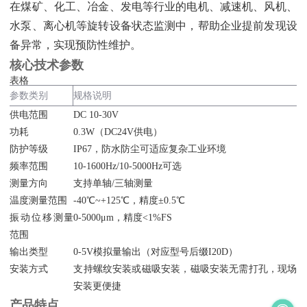
在煤矿、化工、冶金、发电等行业的电机、减速机、风机、
水泵、离心机等旋转设备状态监测中，帮助企业提前发现设
备异常，实现预防性维护。
核心技术参数
表格
参数类别
规格说明
供电范围
DC 10-30V
功耗
0.3W（DC24V供电）
防护等级
IP67，防水防尘可适应复杂工业环境
频率范围
10-1600Hz/10-5000Hz可选
测量方向
支持单轴/三轴测量
温度测量范围
-40℃~+125℃，精度±0.5℃
振动位移测量
0-5000μm，精度<1%FS
范围
输出类型
0-5V模拟量输出（对应型号后缀I20D）
安装方式
支持螺纹安装或磁吸安装，磁吸安装无需打孔，现场
安装更便捷
产品特点