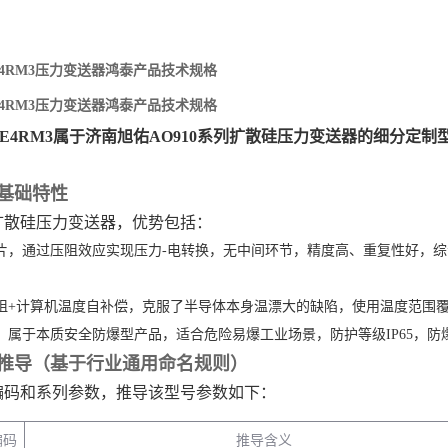
22E4RM3压力变送器鸿泰产品技术规格
22E4RM3压力变送器鸿泰产品技术规格
B22E4RM3属于济南旭佑AO910系列扩散硅压力变送器的细分定制
基础特性
扩散硅压力变送器，优势包括：
，通过压阻效应实现压力-电转换，无中间环节，精度高、重复性好，综合精度可达
阻+计算机温度自补偿，克服了半导体本身温漂大的缺陷，使用温度范围覆盖-
属于本质安全防爆型产品，适合危险易爆工业场景，防护等级IP65，防爆等
推导（基于行业通用命名规则）
编码和系列参数，推导该型号参数如下：
编码
推导含义