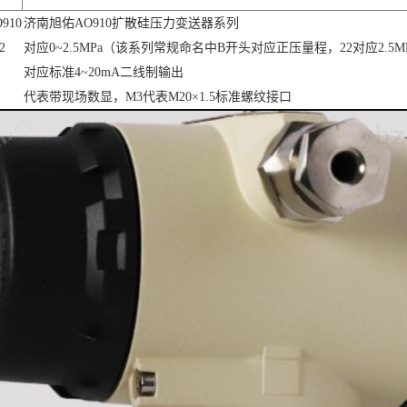
910
济南旭佑AO910扩散硅压力变送器系列
2
对应0~2.5MPa（该系列常规命名中B开头对应正压量程，22对应2.5M
对应标准4~20mA二线制输出
代表带现场数显，M3代表M20×1.5标准螺纹接口