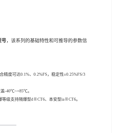
型号
‌，该系列的基础特性和可推导的参数信
0.1%、0.2%FS，稳定性±0.25%FS/3
40℃~+85℃。
级支持隔爆型dⅡCT6、本安型iaⅡCT6。