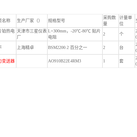
采购数
计量单
资名称
生产厂家（）
规格型号
量
位
片铂热电
天津市三星仪表
L=300mm，-20℃-80℃ 贴片
2
个
厂
电阻
平
上海精卓
BSM2200.2 百分之一
2
台
力变送器
AO910B22E4RM3
1
套