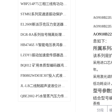
WBP214P75三相三线有功功率传感器鸿泰顺达产品稳定性好
特殊用处传感器
STM82系列双通道振动保护表鸿泰产品技术规格
特殊用途变送器
AO910B
EL2600斯派莎克压力变送器技术规格
AO910B
AO910
DGR-RA系列信号隔离处理器鸿泰产品技术规格
息如下：
HB4740Z-V智能电压表鸿泰产品外形美观大方
所属系列
LZDY1振动加速度传感器选型资料
该系列是
采用进口芯片
BQH12 矿用本质型编码器鸿泰产品实物展示
年。
FB0802WD03E307投入式液位计鸿泰产品选型参数
采用激光调
低功耗设计，
JL-LB二线制超声波液位计鸿泰产品外形美观大方
型号参数
QBE2002-P5水管蒸汽压力传感器西门子产品技术规格
结合型号
表格
分段