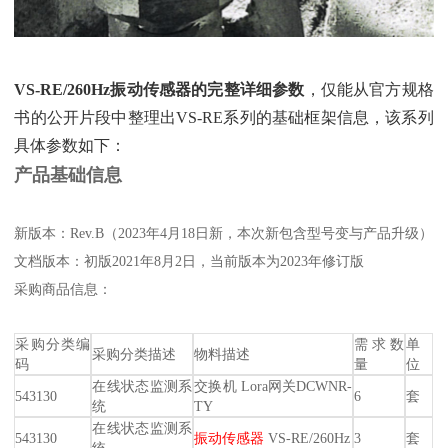
VS-RE/260Hz振动传感器的完整详细参数
‌，仅能从官方规格
书的公开片段中整理出VS-RE系列的基础框架信息，该系列
具体参数如下：
产品基础信息
新版本：Rev.B（2023年4月18日新，本次新包含型号变与产品升级）
文档版本：初版2021年8月2日，当前版本为2023年修订版
采购商品信息：
采购分类编
需求数
单
采购分类描述
物料描述
码
量
位
在线状态监测系
交换机 Lora网关DCWNR-
543130
6
套
统
TY
在线状态监测系
543130
振动传感器
VS-RE/260Hz
3
套
统