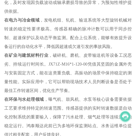
化，及时发现因负载波动或轴承磨损导致的异常，为预知性维护提
供依据。
在电力与冶金领域
，发电机组、轧机、输送系统等大型旋转机械对
转速的稳定性要求极高。传感器精确的脉冲计数可以用于同步控
制、超速保护以及动态平衡监测。配合上位系统，能够有效提升设
备运行的自动化水平，降低因超速或欠速引发的事故风险。
在矿业与建筑材料行业
，破碎机、磨机、皮带输送机等设备工况恶
劣、持续运行时间长。JX71Z-M16*1-120-00凭借其坚固的金属外壳
与安装固定方式，能在这类重负载、高振动的场景中保持稳定的测
量性能。实际应用中，它可以帮助现场技术人员判断设备是否处于
最佳工作转速区间，优化生产节奏。
在环保与水处理领域
，曝气机、鼓风机、水泵等核心设备需要依据
工艺要求维持特定的转速范围。传感器提供的实时转速数据是自动
化控制系统的重要输入，保障了污水处理、烟气处理等连续流程的
稳定运行。鸿泰顺达此前已为多地环保监测站点、水务运维单位提
供过相关配套，用户反馈良好。