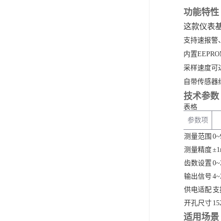
功能特性
这款仪表
支持速报警
内置EEPRO
采样速度可
自带传感器
技术参数
表格
参数项
测量范围
0~
测量精度
±1
齿数设置
0
输出信号
4
供电适配
支
开孔尺寸
15
适用场景