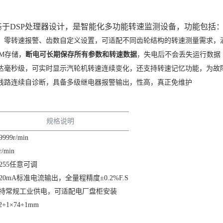
基于DSP处理器设计，是智能化多功能转速监测设备，功能包括
、零转速报警、齿数自定义设置，可适配不同齿轮结构的转速测量需求，
M存储，‌
断电可长期保存所有参数和转速数据
‌，失电后不会丢失运行数据
达毫秒级，可实时显示汽轮机转速连续变化，还支持转速记忆功能，为故
线路连续自诊断，具备多级继电器报警输出，性高，真正免维护
规格说明
9999r/min
r/min
~255任意可调
~20mA标准电流输出，全量程精度±0.2%F.S
持常规工业供电，可适配电厂盘柜安装
2+1×74+1mm