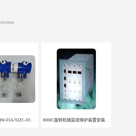
erprises
RZQW-03A/HZQW-03A/XJZC-03A汽轮机监测装置
8000C旋转机械监视保护装置安装包装运输调试注意问题