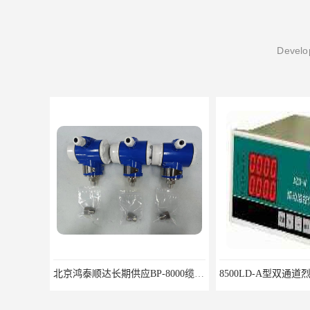
Develop
北京鸿泰顺达长期供应BP-8000缆式液位计，0-5米现场显示；BP-8000缆式液位计，0-5米现场显示询价电话