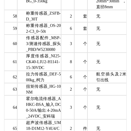
BG_0-350kg
20mm*30mm，
直径8mm
称重传感器_ZSFB-
58
2
套
无
D_30T
称重传感器_OS-20
59
6
套
无
2-C3_0~50t
传感器配件_MSP-
60
3/测速传感器_探头
3
个
无
_PBD/W5230080
厚度传感器_NI25-
61
CK40-LIU2-H1141-
8
个
无
15-30VDC
拉力传感器_DEF-5
航空插头及2米
62
6
个
00kg_柯力
引出线
扭矩传感器_HG-10
63
2
个
无
NM
霍尔电流传感器_A
HKC-BSA_输入:DC
64
3
个
无
0-50A/输出:4-20mA
_24VDC_安科瑞
超声波传感器_UM
65
18-D1M12-Y4U4/C
2
件
无