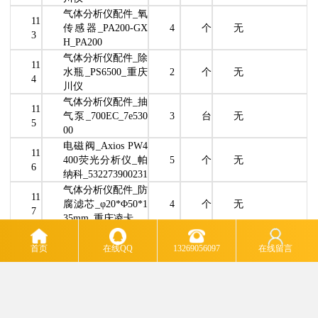
气体分析仪配件_氧
11
传感器_PA200-GX
4
个
无
3
H_PA200
气体分析仪配件_除
11
水瓶_PS6500_重庆
2
个
无
4
川仪
气体分析仪配件_抽
11
气泵_700EC_7e530
3
台
无
5
00
电磁阀_Axios PW4
11
400荧光分析仪_帕
5
个
无
6
纳科_532273900231
气体分析仪配件_防
11
腐滤芯_φ20*Φ50*1
4
个
无
7
35mm_重庆凌卡
气体分析仪配件_膜
11
式过滤器过滤纸_L
20
首页
在线QQ
13269056097
在线留言
个
无
8
KF1/Φ50mm_重庆
0
凌卡
11
气体分析仪配件_四
20
米
无
9
氟管_Φ6*1