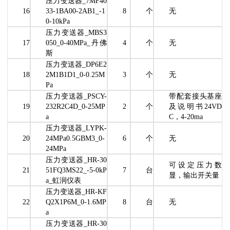
压力变送器_7MF40
16
33-1BA00-2AB1_-1
8
个
无
0-10kPa
压力变送器_MBS3
17
050_0-40MPa_丹佛
4
个
无
斯
压力变送器_DP6E2
18
2M1B1D1_0-0.25M
3
个
无
Pa
压力变送器_PSCY-
带配套接头基座
19
232R2C4D_0-25MP
2
个
及说明书24VD
a
C，4-20ma
压力变送器_LYPK-
20
24MPa0.5GBM3_0-
6
个
无
24MPa
压力变送器_HR-30
可设定压力数
21
51FQ3MS22_-5-0kP
7
台
显，输出开关量
a_虹润仪表
压力变送器_HR-KF
22
Q2X1P6M_0-1.6MP
8
台
无
a
压力变送器_HR-30