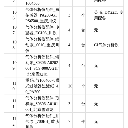
5
用配备
1604365
气体分析仪配件_氧
10
荧光DY2235专
传感器_PA200-GT_
3
个
6
用配备
PS6500_重庆川仪
10
气体分析仪配件_冷
4
台
无
7
凝器_EC106_川仪
气体分析仪配件_蠕
10
动泵_0010_重庆川
4
台
C1气体分析仪
8
仪
气体分析仪配件_蠕
10
动泵_S0306-A0202-
4
台
无
9
001_SCS-900A-21F
_北京雪迪龙
重码,与10040678膜
11
式过滤器过滤纸_4.
26
个
无
0
9_PA200
气体分析仪配件_取
11
样泵_S0306-A0101-
3
台
无
1
001_北京雪迪龙
气体分析仪配件_抽
11
气泵_700EH_重庆
7
件
无
2
川仪