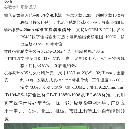
表格
参数类别
规格说明
输入参数
输入范围‌
0-5A交流电流
‌，持续过载1.2倍，瞬时过载10倍标
称值（持续10秒），电流互感器负载≤0.2VA，频率50/60Hz
输出参数
4-20mA标准直流模拟信号
‌，支持MODBUS-RTU协议的
RS485数字信号输出可选；电流输出负载电阻≤1000Ω，输
出波纹≤0.5% RO峰峰值
性能指标
精度等级有0.2级或0.5级可选，响应时间≤400ms
供电电源
支持AC/DC 80～270V，也可定制DC12V/24V/48V特殊规
格；功耗≤3.5VA，DC供电约3W
机械与环
ABS防火材料外壳，尺寸135(L)× 23(W)× 92(H)mm，重量
境
约300g；安装方式支持35mm标准导轨；工作温度0~50℃，
湿度<80%无冷凝；绝缘电阻>100MΩ，耐压AC2kVrms/min
JD194-BS4I符合国标GB/T 13850-1998及IEC-688标准，采用
真有效值计算处理谐波干扰，能适应复杂电网环境，广泛应
用于电力、石油、化工、机械、市政工程等工业自动控制领
域