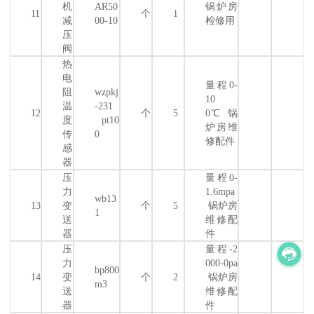
机
AR50
锅炉房
11
个
1
减
00-10
检修用
压
阀
热
电
量程0-
阻
wzpkj
10
温
-231
12
个
5
0℃ 锅
度
pt10
炉房维
传
0
修配件
感
器
压
量程0-
力
1.6mpa
wb13
13
变
个
5
锅炉房
1
送
维修配
器
件
压
量程-2
力
000-0pa
bp800
14
变
个
2
锅炉房
m3
送
维修配
器
件