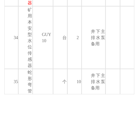
器
矿
用
本
安
井下主
型
GUY
34
台
2
排水泵
水
10
备用
位
传
感
器
蛇
井下主
形
35
个
10
排水泵
弯
备用
管