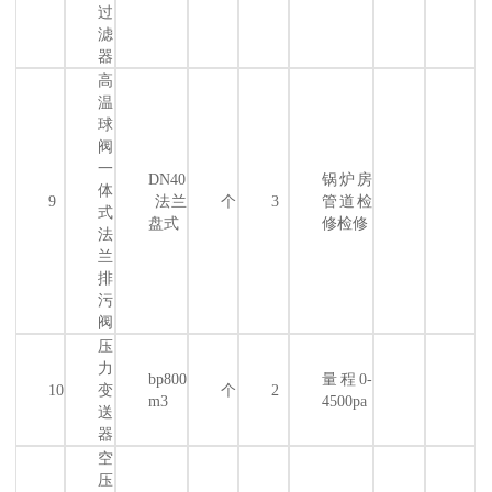
过
滤
器
高
温
球
阀
一
DN40
锅炉房
体
9
法兰
个
3
管道检
式
盘式
修检修
法
兰
排
污
阀
压
力
bp800
量程0-
10
变
个
2
m3
4500pa
送
器
空
压