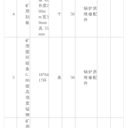
矿
长度2
锅炉房
用
60m
4
个
50
维修配
刮
m宽3
件
板
0mm
高55
mm
矿
用
圆
环
链
条
锅炉房
G
18*64
5
条
50
维修配
80
17环
件
级
高
强
度
锰
钢
矿
用