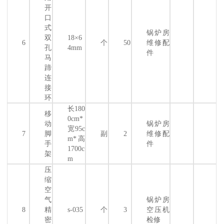
开
口
式
锅炉房
双
18×6
6
个
50
维修配
孔
4mm
件
马
蹄
连
接
环
长180
移
0cm*
动
锅炉房
宽95c
7
脚
副
2
维修配
m*高
手
件
1700c
架
m
压
缩
空
气
锅炉房
8
精
s-035
个
3
空压机
密
检修