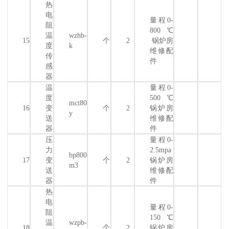
热
电
量程0-
阻
800℃
温
wzhb-
15
个
2
锅炉房
度
k
维修配
传
件
感
器
温
量程0-
度
500℃
mct80
16
变
个
2
锅炉房
y
送
维修配
器
件
压
量程0-
力
2.5mpa
bp800
17
变
个
2
锅炉房
m3
送
维修配
器
件
热
电
量程0-
阻
150℃
温
wzpb-
18
个
2
锅炉房