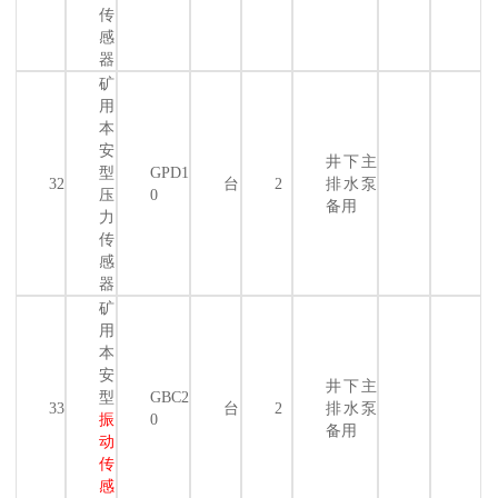
传
感
器
矿
用
本
安
井下主
型
GPD1
32
台
2
排水泵
压
0
备用
力
传
感
器
矿
用
本
安
井下主
型
GBC2
33
台
2
排水泵
振
0
备用
动
传
感