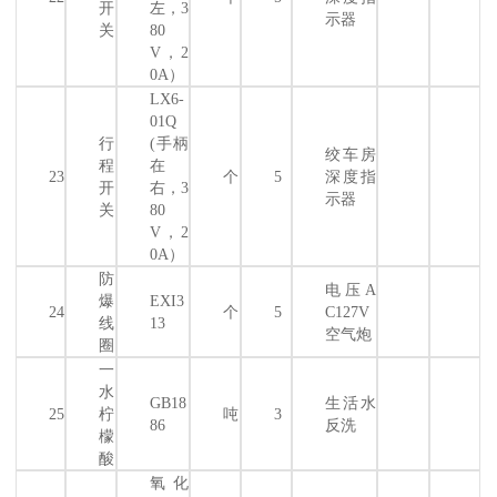
开
左，3
示器
关
80
V，2
0A）
LX6-
01Q
行
(手柄
绞车房
程
在
23
个
5
深度指
开
右，3
示器
关
80
V，2
0A）
防
电压A
爆
EXI3
24
个
5
C127V
线
13
空气炮
圈
一
水
GB18
生活水
25
柠
吨
3
86
反洗
檬
酸
氧化