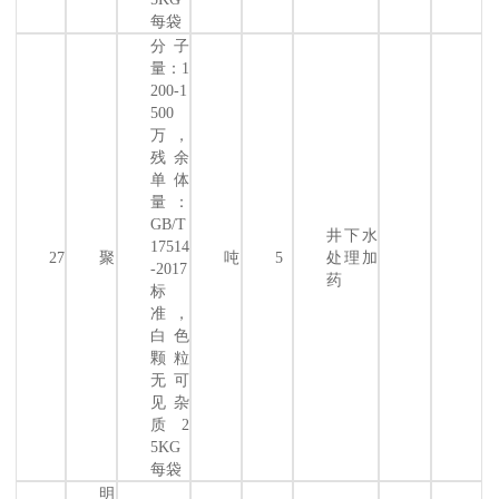
每袋
分子
量：1
200-1
500
万，
残余
单体
量：
GB/T
井下水
17514
27
聚
吨
5
处理加
-2017
药
标
准，
白色
颗粒
无可
见杂
质 2
5KG
每袋
明