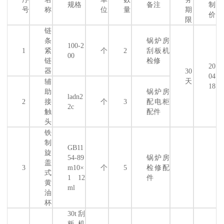
规格
备注
制
号
称
位
量
期
价
限
链
条
锅炉房
100-2
1
紧
个
2
刮板机
00
链
检修
20
器
30
04
天
辅
18
助
锅炉房
ladn2
2
接
个
3
配电柜
2c
触
配件
头
铁
制
GB11
旋
54-89
锅炉房
盖
3
m10×
个
5
检修配
式
1 12
件
黄
ml
油
杯
30t刮
板机