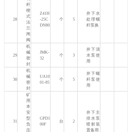
杆
楔
Z41H
井下水
式
28
-25C
个
5
处理螺
法
DN80
杆泵换
兰
闸
阀
机
井下清
械
JMK-
29
个
3
水泵使
密
32
用
封
机
井下螺
械
UA10
30
个
5
杆泵使
密
01-85
用
封
矿
用
本
安
井下主
型
GPD1
排水泵
31
台
2
负
00F
喷射装
压
置备用