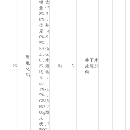
铝含
量：2
8%-3
0%，
盐基
度4
0%-9
5%，
PH值
3.5-5.
聚
0，水
井下水
氯
26
不溶
吨
5
处理加
化
物含
药
铝
量：
≤0.
1%-1.
5%，
GB15
892-2
00g粉
末
状，2
5KG