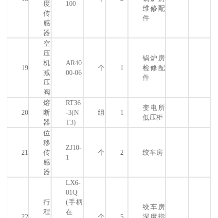
度
100
维修配
传
件
感
器
空
压
锅炉房
机
AR40
19
个
1
检修配
减
00-06
件
压
阀
熔
RT36
变电所
20
断
-3(N
组
1
低压柜
器
T3)
位
移
ZJ10-
21
传
个
2
绞车房
1
感
器
LX6-
01Q
行
(手柄
绞车房
程
在
22
个
5
深度指