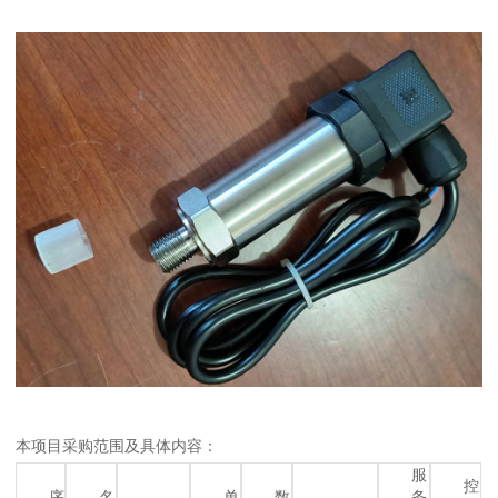
本项目采购范围及具体内容：
服
控
序
名
单
数
务