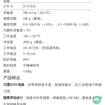
表格
参数项
具体规格
灵敏度
500 mV/g（20±5℃）
测量范围
100 g（峰值）
频率范围
0.6~5000 Hz（±10%），0.1~10000 Hz（±3dB）
大横向灵敏度
＜5%
工作温度
-40~+120 ℃
冲击限
2000 g（峰值）
工作电压
18~28 VDC（恒流源供电）
工作电流
2~10 mA
防护等级
IP67
密封材质
不锈钢外壳
重量
≈100g
产品特点
内置IEPE电路
‌：自带电荷放大器，低噪音输出，抗工业现场干扰能
力强。
隔离浮动设计
‌：电路与外壳隔离，绝缘电阻≥100 MΩ，避免多点接地
引发的噪音问题。