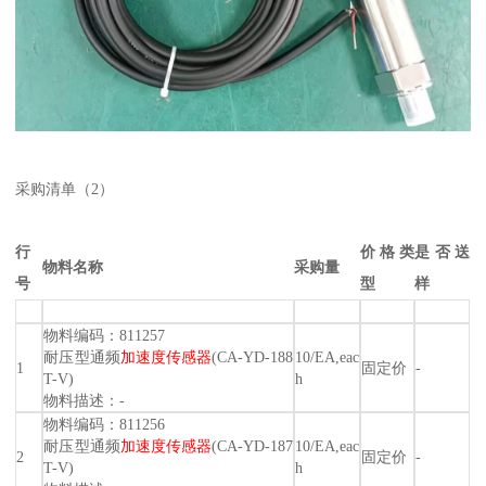
采购清单（2）
行
价格类
是否送
物料名称
采购量
号
型
样
物料编码：811257
耐压型通频
加速度传感器
(CA-YD-188
10/EA,eac
1
固定价
-
T-V)
h
物料描述：-
物料编码：811256
耐压型通频
加速度传感器
(CA-YD-187
10/EA,eac
2
固定价
-
T-V)
h