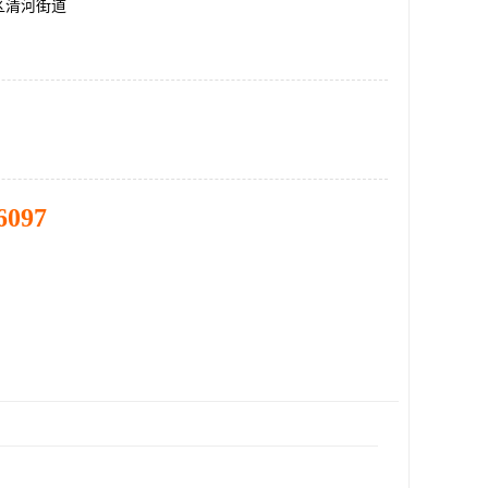
区清河街道
6097