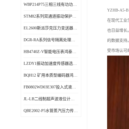
WBP214P75三相三线有功功率传感器鸿泰顺达产品稳定性好
特殊用处传感器
YZHB-A5
STM82系列双通道振动保护表鸿泰产品技术规格
特殊用途变送器
在现代工业
EL2600斯派莎克压力变送器技术规格
也日益增长
DGR-RA系列信号隔离处理器鸿泰产品技术规格
的数据支持
受市场认可的振
HB4740Z-V智能电压表鸿泰产品外形美观大方
LZDY1振动加速度传感器选型资料
BQH12 矿用本质型编码器鸿泰产品实物展示
FB0802WD03E307投入式液位计鸿泰产品选型参数
JL-LB二线制超声波液位计鸿泰产品外形美观大方
QBE2002-P5水管蒸汽压力传感器西门子产品技术规格