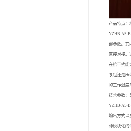
产品特点：
YZHB-A
键参数。其
直接对接。
在抗干扰能
泵组还是压缩
的工作温度
技术参数：
YZHB-A
输出方式以
种模块化的