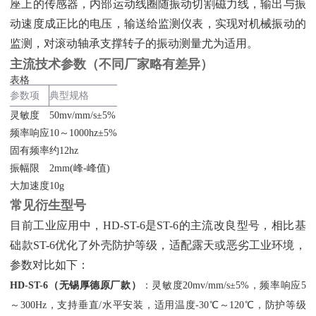
座上的传感器，内部运动线圈随振动切割磁力线，输出与振
动速度成正比的电压，输送给监测仪表，实现对机械振动的
监测，对滚动轴承支撑转子的振动测量尤为适用。
主流技术参数（不同厂家略有差异）
表格
参数项
典型规格
灵敏度
50mv/mm/s±5%
频率响应
10～1000hz±5%
固有频率
约12hz
振幅限
2mm(峰-峰值)
大加速度
10g
常见衍生型号
目前工业应用中，HD-ST-6是ST-6的主流改良型号，相比基
础款ST-6优化了外壳防护等级，适配露天或恶劣工业环境，
参数对比如下：
HD-ST-6（无锡厚德原厂款）
‌：灵敏度20mv/mm/s±5%，频率响应5
～300Hz，支持垂直/水平安装，适用温度-30℃～120℃，防护等级