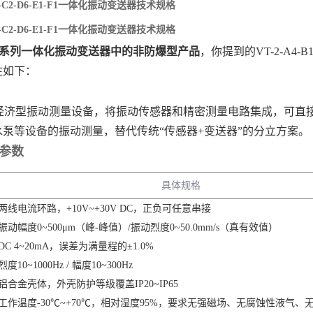
-B1-C2-D6-E1-F1一体化振动变送器技术规格
-B1-C2-D6-E1-F1一体化振动变送器技术规格
VT系列一体化振动变送器中的非防爆型产品
‌，你提到的VT-2-A4-
性如下：
于经济型振动测量设备，将振动传感器和精密测量电路集成，可直接
水泵等设备的振动测量，替代传统“传感器+变送器”的分立方案。
础参数
具体规格
两线电流环路，+10V~+30V DC，正负可任意串接
振动幅度0~500μm（峰-峰值）/振动烈度0~50.0mm/s（真有效值）
DC 4~20mA，误差为满量程的±1.0%
烈度10~1000Hz / 幅度10~300Hz
铝合金壳体，外壳防护等级覆盖IP20~IP65
工作温度-30℃~+70℃，相对湿度95%，要求无强磁场、无腐蚀性液气、