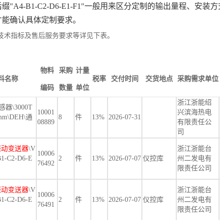
缀"A4-B1-C2-D6-E1-F1"一般用来区分定制的输出量程
才能确认具体定制要求。
技术指标及售后服务要求等详见下表。
物料
采购
计量
料名称
税率
交付时间
交货地点
采购需求单位
编码
数量
单位
浙江浙能绍
感器\3000T
10001
兴滨海热电
0mm\DEH\通
8
件
13%
2026-07-31
08889
有限责任公
司
振动变送器
\V
浙江浙能台
10006
B1-C2-D6-E
2
件
13%
2026-07-07
仪控库
州二发电有
76492
限责任公司
振动变送器
\V
浙江浙能台
10006
B1-C2-D6-E
2
件
13%
2026-07-07
仪控库
州二发电有
76491
限责任公司