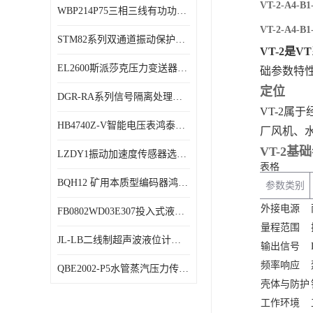
VT-2-A4
WBP214P75三相三线有功功率传感器鸿泰顺达产品稳定性好
特殊用处传感器
VT-2-A4
STM82系列双通道振动保护表鸿泰产品技术规格
特殊用途变送器
VT-2是
EL2600斯派莎克压力变送器技术规格
础参数特
定位
DGR-RA系列信号隔离处理器鸿泰产品技术规格
VT-2属
HB4740Z-V智能电压表鸿泰产品外形美观大方
厂风机、
VT-2基
LZDY1振动加速度传感器选型资料
表格
BQH12 矿用本质型编码器鸿泰产品实物展示
参数类别
外接电源
FB0802WD03E307投入式液位计鸿泰产品选型参数
量程范围
JL-LB二线制超声波液位计鸿泰产品外形美观大方
输出信号
频率响应
QBE2002-P5水管蒸汽压力传感器西门子产品技术规格
壳体与防护
工作环境