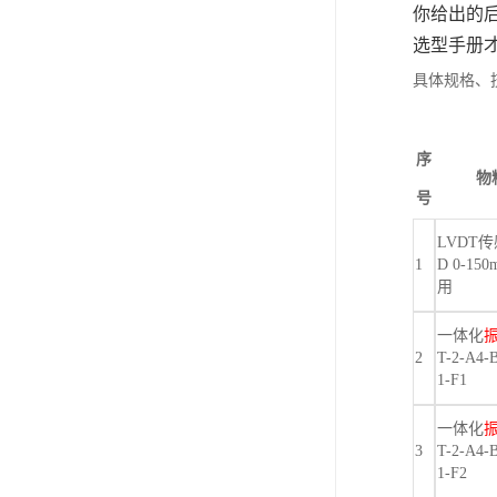
你给出的后
选型手册
具体规格、
序
物
号
LVDT传
1
D 0-15
用
一体化
2
T-2-A4-
1-F1
一体化
3
T-2-A4-
1-F2