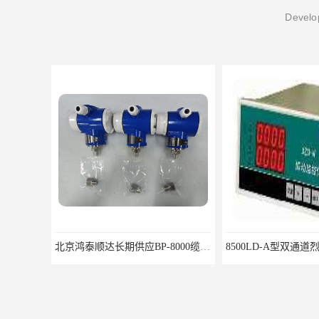
Develop
北京鸿泰顺达长期供应BP-8000缆式液位计，0-5米现场显示；BP-8000缆式液位计，0-5米现场显示询价电话