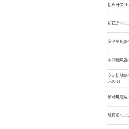
接近开关^LJ3
按钮盒^COB
安全继电器^
中间继电器^A
交流接触器^1
5-30-11
移动电缆盘^4
触摸板^TPC7