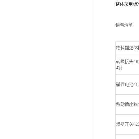
整体采用标
物料清单
物料描述(材
转换接头^RS2
4针
碱性电池^1.
移动插座箱^
墙壁开关^250