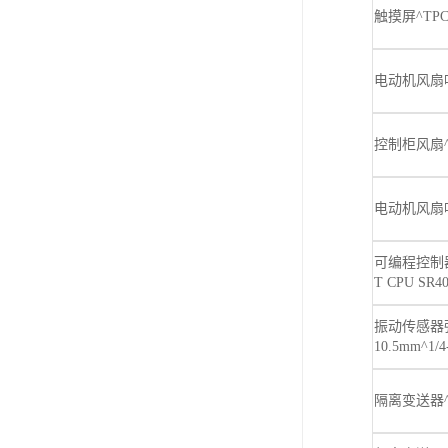
触摸屏^TPC7
电动机风扇叶^Y
控制柜风扇^M
电动机风扇叶^Y
可编程控制器^
T CPU SR4
振动传感器强
10.5mm^1/
隔离变送器^4