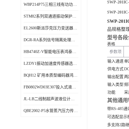
SWP-201
WBP214P75三相三线有功功率传感器鸿泰顺达产品稳定性好
特殊用处传感器
SWP-201
STM82系列双通道振动保护表鸿泰产品技术规格
特殊用途变送器
SWP-20
EL2600斯派莎克压力变送器技术规格
品规格整
型号各段
DGR-RA系列信号隔离处理器鸿泰产品技术规格
表格
HB4740Z-V智能电压表鸿泰产品外形美观大方
参数项
输入通道
单
LZDY1振动加速度传感器选型资料
供电方式
D
BQH12 矿用本质型编码器鸿泰产品实物展示
输出配置
两
输入类型
频
FB0802WD03E307投入式液位计鸿泰产品选型参数
功能
采
JL-LB二线制超声波液位计鸿泰产品外形美观大方
其他通用
带RS-48
QBE2002-P5水管蒸汽压力传感器西门子产品技术规格
可选配显示
多支持2路