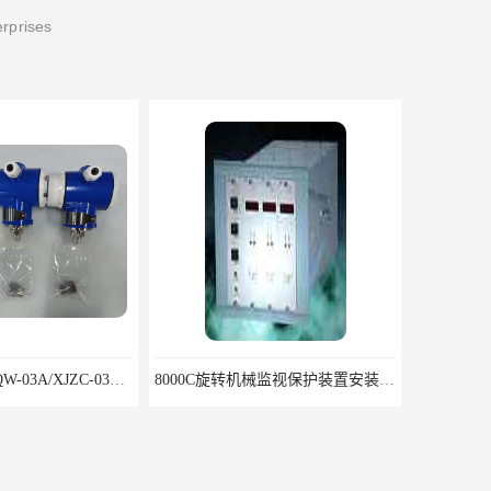
erprises
RZQW-03A/HZQW-03A/XJZC-03A汽轮机监测装置
8000C旋转机械监视保护装置安装包装运输调试注意问题