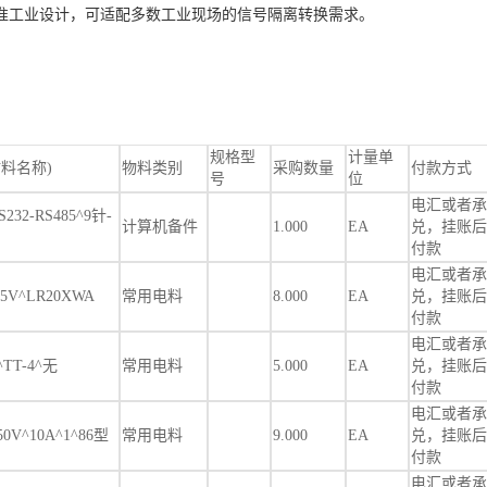
准工业设计，可适配多数工业现场的信号隔离转换需求。
规格型
计量单
料名称)
物料类别
采购数量
付款方式
号
位
电汇或者承
32-RS485^9针-
计算机备件
1.000
EA
兑，挂账后
付款
电汇或者承
5V^LR20XWA
常用电料
8.000
EA
兑，挂账后
付款
电汇或者承
TT-4^无
常用电料
5.000
EA
兑，挂账后
付款
电汇或者承
V^10A^1^86型
常用电料
9.000
EA
兑，挂账后
付款
电汇或者承