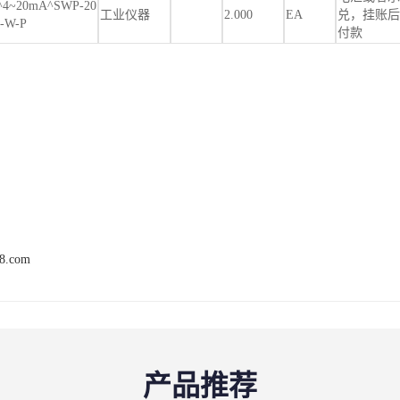
~20mA^SWP-20
工业仪器
2.000
EA
兑，挂账后
A-W-P
付款
68.com
产品推荐