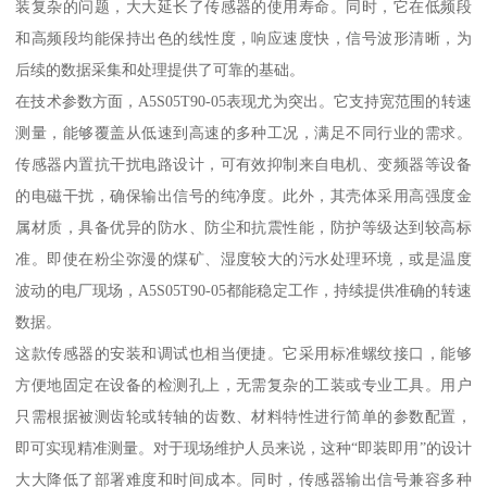
装复杂的问题，大大延长了传感器的使用寿命。同时，它在低频段
和高频段均能保持出色的线性度，响应速度快，信号波形清晰，为
后续的数据采集和处理提供了可靠的基础。
在技术参数方面，A5S05T90-05表现尤为突出。它支持宽范围的转速
测量，能够覆盖从低速到高速的多种工况，满足不同行业的需求。
传感器内置抗干扰电路设计，可有效抑制来自电机、变频器等设备
的电磁干扰，确保输出信号的纯净度。此外，其壳体采用高强度金
属材质，具备优异的防水、防尘和抗震性能，防护等级达到较高标
准。即使在粉尘弥漫的煤矿、湿度较大的污水处理环境，或是温度
波动的电厂现场，A5S05T90-05都能稳定工作，持续提供准确的转速
数据。
这款传感器的安装和调试也相当便捷。它采用标准螺纹接口，能够
方便地固定在设备的检测孔上，无需复杂的工装或专业工具。用户
只需根据被测齿轮或转轴的齿数、材料特性进行简单的参数配置，
即可实现精准测量。对于现场维护人员来说，这种“即装即用”的设计
大大降低了部署难度和时间成本。同时，传感器输出信号兼容多种