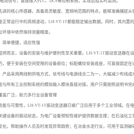
mA电流信号，直接接入PLC、DCS等控制系统，实现远程实时监测。
先进的核心传感器，具备高灵敏度、宽频响范围的特点，能够准确捕捉从
是正常运行中的高频波动，LH-VT-1T都能稳定输出数据。同时，其内
业环境中依然保持测量精度。
：简单便捷，适应性强
程师而言，设备的安装与维护便利性至关重要。LH-VT-1T振动变送器
巧，便于安装在空间受限的设备部位；标配螺纹安装底座，可直接固定在
，产品采用两线制供电方式，信号线与电源线合二为一，大幅减少布线成本与
能与所有工业控制系统的模拟输入模块直接对接。用户只需按照说明书完
覆盖广泛，助力多行业设备管理
性能与可靠性，LH-VT-1T振动变送器已被广泛应用于多个工业领域。
关键设备的振动状态，为电厂设备预知性维护提供数据支撑；在石油化工
变化，帮助操作人员及时发现异常趋势；在冶金水泥行业，可用于监测破