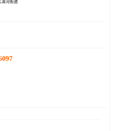
区清河街道
6097