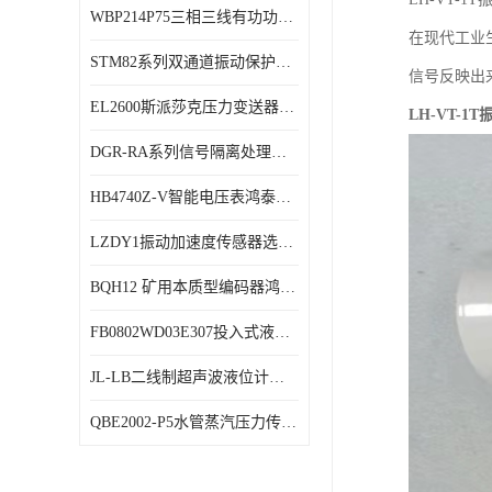
WBP214P75三相三线有功功率传感器鸿泰顺达产品稳定性好
特殊用处传感器
在现代工业
STM82系列双通道振动保护表鸿泰产品技术规格
特殊用途变送器
信号反映出
EL2600斯派莎克压力变送器技术规格
LH-VT-1
DGR-RA系列信号隔离处理器鸿泰产品技术规格
HB4740Z-V智能电压表鸿泰产品外形美观大方
LZDY1振动加速度传感器选型资料
BQH12 矿用本质型编码器鸿泰产品实物展示
FB0802WD03E307投入式液位计鸿泰产品选型参数
JL-LB二线制超声波液位计鸿泰产品外形美观大方
QBE2002-P5水管蒸汽压力传感器西门子产品技术规格