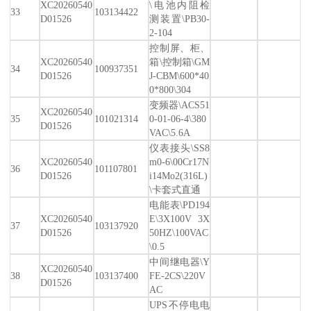
XC20260540
\电池内阻检
33
103134422
D01526
测装置\PB30-
2-104
控制屏、柜、
XC20260540
箱\控制箱\GM
34
100937351
D01526
J-CBM\600*40
0*800\304
变频器\ACS51
XC20260540
35
101021314
0-01-06-4\380
D01526
VAC\5.6A
仪表接头\SS8
XC20260540
m0-6\00Cr17N
36
101107801
D01526
i14Mo2(316L)
\卡套式直通
电能表\PD194
XC20260540
E\3X100V 3X
37
103137920
D01526
50HZ\100VAC
\0.5
中间继电器\Y
XC20260540
38
103137400
FE-2CS\220V
D01526
AC
UPS不停电电