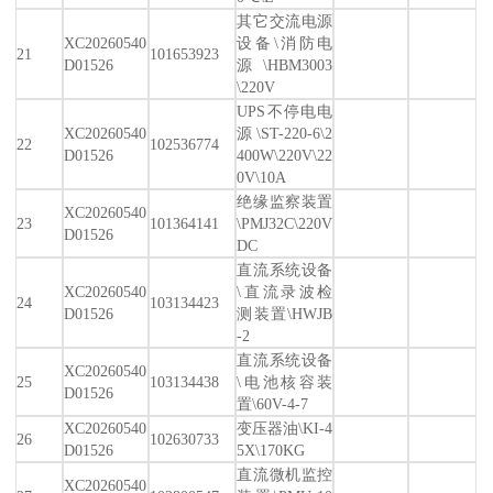
其它交流电源
XC20260540
设备\消防电
21
101653923
D01526
源\HBM3003
\220V
UPS不停电电
XC20260540
源\ST-220-6\2
22
102536774
D01526
400W\220V\22
0V\10A
绝缘监察装置
XC20260540
23
101364141
\PMJ32C\220V
D01526
DC
直流系统设备
XC20260540
\直流录波检
24
103134423
D01526
测装置\HWJB
-2
直流系统设备
XC20260540
25
103134438
\电池核容装
D01526
置\60V-4-7
XC20260540
变压器油\KI-4
26
102630733
D01526
5X\170KG
直流微机监控
XC20260540