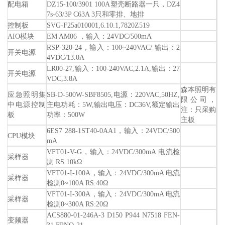
配电箱
DZ15-100/3901 100A塑壳断路器一只，DZ4
7s-63/3P C63A 3只和零排、地排
控制板
SVG-F25a010001,6.10.1,7820Z519
AIO模块
EM AM06 ，输入：24VDC/500mA
RSP-320-24，输入：100~240VAC/ 输出：2
开关电源
4VDC/13.0A
LR00-27,输入：100-240VAC,2.1A,输出：27
开关电源
VDC,3.8A
森本照明有
应急照明集
SB-D-500W-SBF8505,电源：220VAC,50HZ,
限公司，
中电源控制
主电功耗：5W,输出电压：DC36V,额定输出
注：只采购
板
功率：500W
主板
6ES7 288-1ST40-0AA1，输入：24VDC/500
CPU模块
mA
VFT01-V-G，输入：24VDC/300mA 电流检
采样器
测 RS:10kΩ
VFT01-I-100A，输入：24VDC/300mA 电流
采样器
检测0~100A RS:40Ω
VFT01-I-300A，输入：24VDC/300mA 电流
采样器
检测0~300A RS:20Ω
ACS880-01-246A-3 D150 P944 N7518 FEN-
变频器