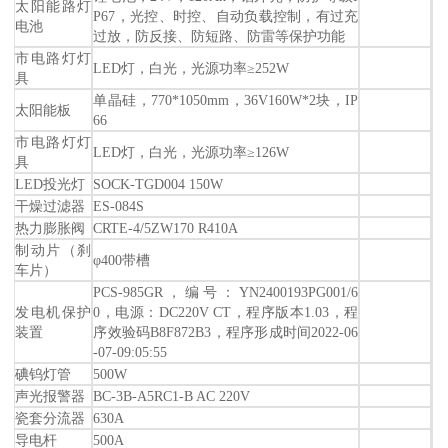
太阳能路灯
P67，光控、时控、自动负载控制，有过充
电池
过放，防反接、防短路、防雷等保护功能
市电路灯灯
LED灯，白光，光源功率≥252W
具
单晶硅，770*1050mm，36V160W*2块，IP
太阳能板
66
市电路灯灯
LED灯，白光，光源功率≥126W
具
LED投光灯
SOCK-TGD004 150W
干燥过滤器
ES-084S
热力膨胀阀
CRTE-4/5ZW170 R410A
制动片（刹
φ400带槽
车片）
PCS-985GR，编号：YN2400193PG001/6
发电机保护
0，电源：DC220V CT，程序版本1.03，程
装置
序效验码B8F872B3，程序形成时间2022-06
-07-09:05:55
碘钨灯管
500W
声光报警器
BC-3B-A5RC1-B AC 220V
瓷套分流器
630A
导电杆
500A