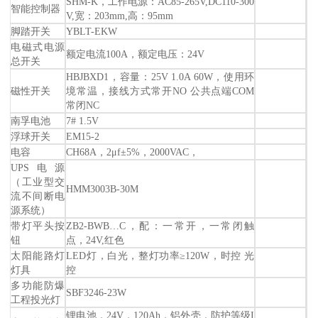
SHM-K，工作电源：AC85-265V,DC110-300
智能控制器
V,宽：203mm,高：95mm
脚踏开关
YBLT-EKW
电磁式电源
额定电流100A，额定电压：24V
总开关
HBJBXD1，容量：25V 1.0A 60W，使用环
磁性开关
境常温，接线方式常开NO 公共点端COM
常闭NC
南孚电池
7# 1.5V
浮球开关
EM15-2
电容
CH68A，2μf±5%，2000VAC，
UPS电源
（工业型交
HMM3003B-30M
流不间断电
源系统）
带灯平头按
ZB2-BWB…C，配：一常开，一常闭触
钮
点，24V,红色
太阳能路灯
LED灯，白光，整灯功率≥120W，时控 光
灯具
控
多功能防爆
SBF3246-23W
工程投光灯
锂电池，24V，120Ah，铝外壳，防护等级I