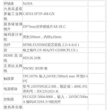
焊锡条
Sn50A
六类高柔双
屏蔽工业网
CAT6A SFTP-4M-GN
线
圆形锗玻璃
D9*3mm光学锗镜片AR DLC
镜片
编码器计米
周长500mm，内径φ10mm
轮
光纤
HFBR-EUD500Z双芯双线 2.2×4.4±0.1
鼓
格之格PLUS 88A(NT-C0388CPLUS )
HDMI高清
HD126 20米
线
五类以太网
NW302 305米/卷
线
TPC107Nt 输入24VDC/300mA max 环境0-5
触摸屏
0℃
型号:2AYF0952G2-RH，额定值：400E-FO.
电源模块
序列号：JDU2312021-K
PECS22F-5004-0000，输入：24VDC/500m
控制器
A 编码4E329A 3×9组光纤
微热再生吸