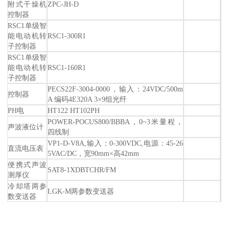
附式干燥机
ZPC-JH-D
控制器
RSC1单级智
能电动机转
RSC1-300R1
子控制器
RSC1单级智
能电动机转
RSC1-160R1
子控制器
PECS22F-3004-0000，输入：24VDC/500m
控制器
A 编码4E320A 3×9组光纤
PH电
HT122 HT102PH
POWER-POCUS800/BBBA，0~3米量程，
声波液位计
四线制
VP1-D-V8A,输入：0-300VDC,电源：45-26
直流电压表
5VAC/DC，宽90mm×高42mm
便携式声波
SAT8-1XDBTCHR/FM
测厚仪
冷却塔两参
LGK-M两参数变送器
数变送器