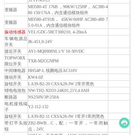
31 FPNO-21
MD580-4T 176B ，90KW/125HP， AC380-4
变频器
80 150/176A，内含通信模块组件
MD580-4T91B， 45KW/60HP AC380-480 7
变频器
5.0-91A，内含通信模块组件
振动传感器
VEL/GDC-58ET300210, 4-20mA
车辆电源总
JK-451,0-24V
开关
接近开关
AY1-MQ0908NL1/V 10-30VDC
TOPWORX
TXR-M2CGNPM
限位开关
中间继电器
HH54P-L 线圈电压AC110V
微动开关
KW4-0Z
旋钮开关
LA39-B2-20 CXS/k28-JW 2常开黑色
锂电电池包
NW-TH2-XD33-24K01,21V,4.0AH
断路器
NS250N/3P/250A
电机接线端
Y2-112-132
子
旋钮开关
LA39-B2-11 CXS/k28-JW 1常开1常闭黑色
带灯平头按
ZB2-BWB…C，配：一常开，一常闭触
钮
点，24V,