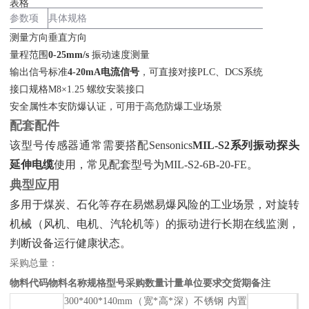
表格
参数项
具体规格
测量方向
垂直方向
量程范围
0-25mm/s
‌ 振动速度测量
输出信号
标准‌
4-20mA电流信号
‌，可直接对接PLC、DCS系统
接口规格
M8×1.25 螺纹安装接口
安全属性
本安防爆认证，可用于高危防爆工业场景
配套配件
该型号传感器通常需要搭配Sensonics‌
MIL-S2系列振动探头
延伸电缆
‌使用，常见配套型号为MIL-S2-6B-20-FE。
典型应用
多用于煤炭、石化等存在易燃易爆风险的工业场景，对旋转
机械（风机、电机、汽轮机等）的振动进行长期在线监测，
判断设备运行健康状态。
采购总量：
物料代码
物料名称
规格型号
采购数量
计量单位
要求交货期
备注
300*400*140mm（宽*高*深）不锈钢 内置