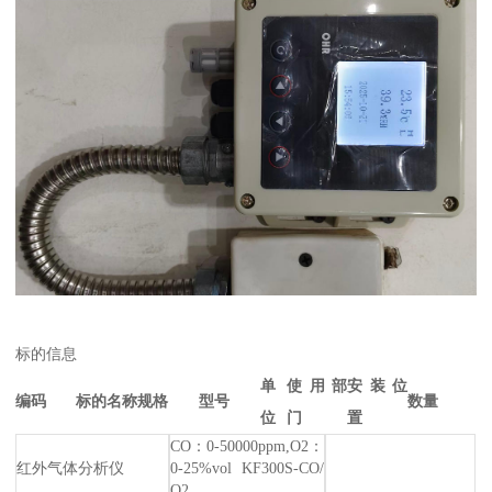
标的信息
单
使用部
安装位
编码
标的名称
规格
型号
数量
位
门
置
CO：0-50000ppm,O2：
红外气体分析仪
0-25%vol KF300S-CO/
O2