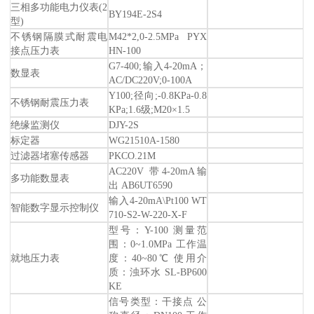
三相多功能电力仪表(2
BY194E-2S4
型)
不锈钢隔膜式耐震电
M42*2,0-2.5MPa PYX
接点压力表
HN-100
G7-400;输入4-20mA；
数显表
AC/DC220V;0-100A
Y100;径向;-0.8KPa-0.8
不锈钢耐震压力表
KPa;1.6级;M20×1.5
绝缘监测仪
DJY-2S
标定器
WG21510A-1580
过滤器堵塞传感器
PKCO.21M
AC220V 带4-20mA输
多功能数显表
出 AB6UT6590
输入4-20mA\Pt100 WT
智能数字显示控制仪
710-S2-W-220-X-F
型号：Y-100 测量范
围：0~1.0MPa 工作温
就地压力表
度：40~80℃ 使用介
质：浊环水 SL-BP600
KE
信号类型：干接点 公