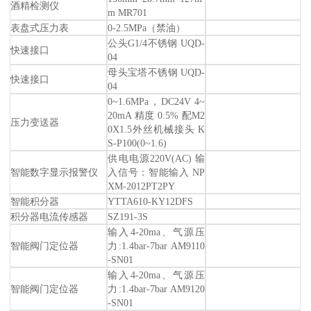
酒精检测仪
m MR701
表盘式压力表
0-2.5MPa（禁油）
公头G1/4不锈钢 UQD-
快速接口
04
母头宝塔不锈钢 UQD-
快速接口
04
0~1.6MPa，DC24V 4~
20mA 精度 0.5% 配M2
压力变送器
0X1.5外丝机械接头 K
S-P100(0~1.6)
供电电源220V(AC) 输
智能数字显示报警仪
入信号：智能输入 NP
XM-2012PT2PY
智能积分器
YTTA610-KY12DFS
积分器电流传感器
SZ191-3S
输入4-20ma、气源压
智能阀门定位器
力:1.4bar-7bar AM9110
-SN01
输入4-20ma、气源压
智能阀门定位器
力:1.4bar-7bar AM9120
-SN01