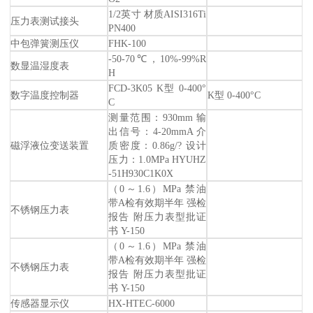
1/2英寸 材质AISI316Ti
压力表测试接头
PN400
中包弹簧测压仪
FHK-100
-50-70℃，10%-99%R
数显温湿度表
H
FCD-3K05 K型 0-400°
数字温度控制器
K型 0-400°C
C
测量范围：930mm 输
出信号：4-20mmA 介
磁浮液位变送装置
质密度：0.86g/? 设计
压力：1.0MPa HYUHZ
-51H930C1K0X
（0～1.6）MPa 禁油
带A检有效期半年 强检
不锈钢压力表
报告 附压力表型批证
书 Y-150
（0～1.6）MPa 禁油
带A检有效期半年 强检
不锈钢压力表
报告 附压力表型批证
书 Y-150
传感器显示仪
HX-HTEC-6000