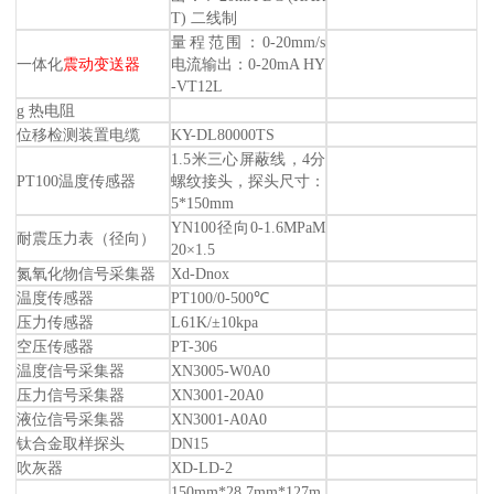
T) 二线制
量程范围：0-20mm/s
一体化
震动变送器
电流输出：0-20mA HY
-VT12L
g 热电阻
位移检测装置电缆
KY-DL80000TS
1.5米三心屏蔽线，4分
PT100温度传感器
螺纹接头，探头尺寸：
5*150mm
YN100径向0-1.6MPaM
耐震压力表（径向）
20×1.5
氮氧化物信号采集器
Xd-Dnox
温度传感器
PT100/0-500℃
压力传感器
L61K/±10kpa
空压传感器
PT-306
温度信号采集器
XN3005-W0A0
压力信号采集器
XN3001-20A0
液位信号采集器
XN3001-A0A0
钛合金取样探头
DN15
吹灰器
XD-LD-2
150mm*28.7mm*127m