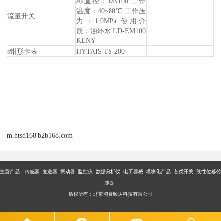
称直径：DN100 工作
温度：40~80℃ 工作压
流量开关
力：1.0MPa 使用介
质：浊环水 LD-EM100
KENY
s钳形卡表
HYTAIS TS-200
m.htsd168.b2b168.com
主营产品：传感器 变送器 振动器 监控仪 数据分析仪 电工器械 模块化产品 各类开关 线性位移传
感器
版权所有：北京鸿泰顺达科技有限公司