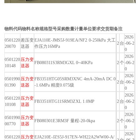
物料代码
物料名称
规格型号
采购数量
计量单位
要求交货期
备注
2026
0501220
差压变
EJA110E-JMS5J-919EA/NF2 0-250kPa 大工
2
台
-06-2
20070
送器
作压力16MPa
0
2026
0501220
压力变
FB080311S3RM3GXL 0~40KPa
2
个
-06-2
10148
送器
0
2026
0501990
压力变
FB3351HTG05SRM3XNC 4mA-20mA DC 0
2
台
-06-2
01390
送器
-1.6MPa 精度0.075级
0
2026
0501220
压力变
FB3351HTG11SRM3ZXL 1.0MP
2
台
-06-2
10108
送器
0
2026
0501990
压力变
FB080301E3RM3F 量程-20-0kpa
2
个
-06-2
00770
送器
0
2026
0501220
压力变
EJA210E-JZS5J-917EN-WH22A2WW00-A/