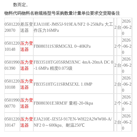
数而定。
物料代码
物料名称
规格型号
采购数量
计量单位
要求交货期
备注
2026
0501220
差压变
EJA110E-JMS5J-919EA/NF2 0-250kPa 大工
2
台
-06-2
20070
送器
作压力16MPa
0
2026
0501220
压力变
FB080311S3RM3GXL 0~40KPa
2
个
-06-2
10148
送器
0
2026
0501990
压力变
FB3351HTG05SRM3XNC 4mA-20mA DC 0
2
台
-06-2
01390
送器
-1.6MPa 精度0.075级
0
2026
0501220
压力变
FB3351HTG11SRM3ZXL 1.0MP
2
台
-06-2
10108
送器
0
2026
0501990
压力变
FB080301E3RM3F 量程-20-0kpa
2
个
-06-2
00770
送器
0
2026
0501220
压力变
EJA210E-JZS5J-917EN-WH22A2WW00-A/
2
台
-06-2
10147
送器
NF2 0～600kpa、耐温250℃
0