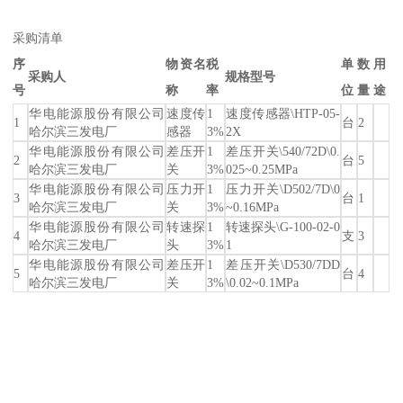
采购清单
序
物资名
税
单
数
用
采购人
规格型号
号
称
率
位
量
途
华电能源股份有限公司
速度传
1
速度传感器\HTP-05-
1
台
2
哈尔滨三发电厂
感器
3%
2X
华电能源股份有限公司
差压开
1
差压开关\540/72D\0.
2
台
5
哈尔滨三发电厂
关
3%
025~0.25MPa
华电能源股份有限公司
压力开
1
压力开关\D502/7D\0
3
台
1
哈尔滨三发电厂
关
3%
~0.16MPa
华电能源股份有限公司
转速探
1
转速探头\G-100-02-0
4
支
3
哈尔滨三发电厂
头
3%
1
华电能源股份有限公司
差压开
1
差压开关\D530/7DD
5
台
4
哈尔滨三发电厂
关
3%
\0.02~0.1MPa