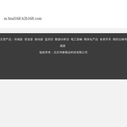
m.htsd168.b2b168.com
主营产品：传感器 变送器 振动器 监控仪 数据分析仪 电工器械 模块化产品 各类开关 线性位移传
感器
版权所有：北京鸿泰顺达科技有限公司