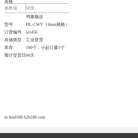
表格
参数项
详情
鸿泰顺达
型号
HL-CWY（4mm规格）
订货编号
le1456
存储类型
工业普货
库存
100个，小起订量1个
预计交货日
60天
m.htsd168.b2b168.com