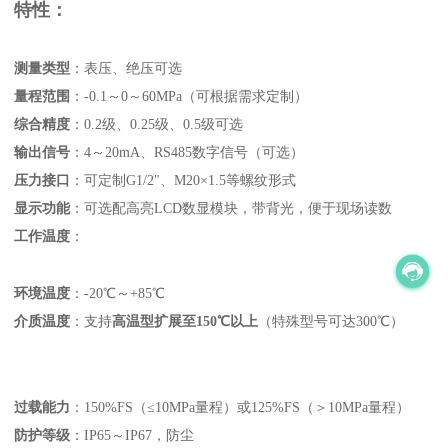
特性：
测量类型
‌：表压、绝压可选
量程范围
‌：-0.1～0～60MPa（可根据需求定制）
综合精度
‌：0.2级、0.25级、0.5级可选
输出信号
‌：4～20mA、RS485数字信号（可选）
压力接口
‌：可定制G1/2"、M20×1.5等螺纹形式
显示功能
‌：可选配高亮LCD数显模块，带背光，便于现场读数
工作温度
‌：
环境温度
‌：-20℃～+85℃
介质温度
‌：支持‌
高温型扩展至150℃以上
‌（特殊型号可达300℃）
过载能力
‌：150%FS（≤10MPa量程）或125%FS（＞10MPa量程）
防护等级
‌：IP65～IP67，防尘