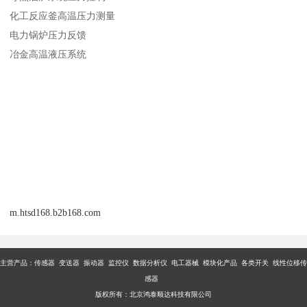
化工反应釜高温压力测量
电力锅炉压力反馈
冶金高温液压系统
m.htsd168.b2b168.com
主营产品：传感器 变送器 振动器 监控仪 数据分析仪 电工器械 模块化产品 各类开关 线性位移传
感器
版权所有：北京鸿泰顺达科技有限公司