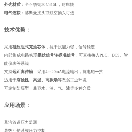
外壳材质
‌：全不锈钢304/316L，耐腐蚀
电气连接
‌：赫斯曼接头或航空插头可选
技术优势：
采用‌
硅压阻式充油芯体
‌，抗干扰能力强，信号稳定
内部集成电路实现‌
毫伏信号转标准信号
‌，可直接接入PLC、DCS、智
能仪表等系统
支持‌
远距离传输
‌，采用4～20mA电流输出，抗电磁干扰
适用于‌
腐蚀性、高温、高振动
‌等恶劣工业环境
可定制防腐型，兼容水、油、气、液等多种介质
应用场景：
蒸汽管道压力监测
导热油炉系统压力控制