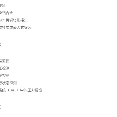
IP65
：全铝合金
1/8" 黄铜塔形接头
：壁挂式或嵌入式安装
：
差监控
压检测
差控制
行状态监测
系统（BAS）中的压力反馈
：