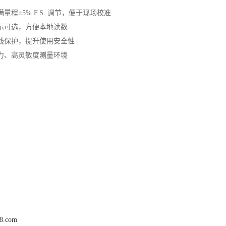
量程±5% F.S. 调节，便于现场校准
显示可选，方便本地读数
线保护，提升使用安全性
力、高灵敏度测量环境
68.com