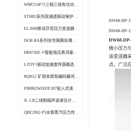
WBP214P75三相三线有功功率传感器鸿泰顺达产品稳定性好
特殊用处传感器
STM82系列双通道振动保护表鸿泰产品技术规格
特殊用途变送器
DW68-DP
EL2600斯派莎克压力变送器技术规格
DW68-DP
DW68-D
DGR-RA系列信号隔离处理器鸿泰产品技术规格
微小压力与
HB4740Z-V智能电压表鸿泰产品外形美观大方
该变送器
点，广泛
LZDY1振动加速度传感器选型资料
BQH12 矿用本质型编码器鸿泰产品实物展示
FB0802WD03E307投入式液位计鸿泰产品选型参数
JL-LB二线制超声波液位计鸿泰产品外形美观大方
QBE2002-P5水管蒸汽压力传感器西门子产品技术规格