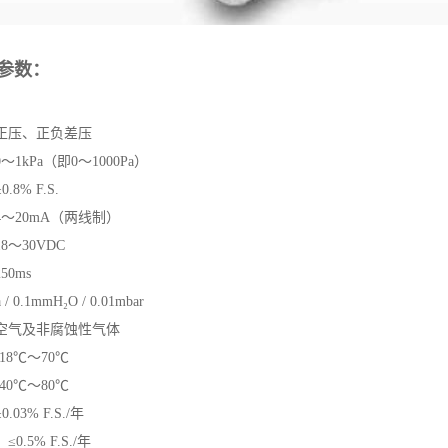
参数：
：正压、正负差压
0～1kPa（即0～1000Pa）
0.8% F.S.
：4～20mA（两线制）
18～30VDC
250ms
 / 0.1mmH₂O / 0.01mbar
：空气及非腐蚀性气体
-18℃～70℃
-40℃～80℃
±0.03% F.S./年
‌：≤0.5% F.S./年