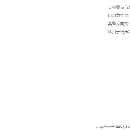
支持零点与满
LED数字
具备反向接
适用于低压
http://www.htsdkj1