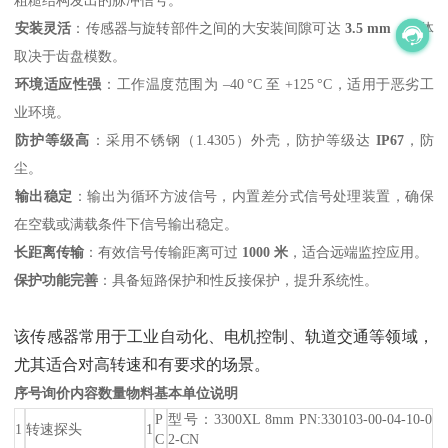
安装灵活
‌：传感器与旋转部件之间的大安装间隙可达 ‌
3.5 mm
‌，具体
取决于齿盘模数。
环境适应性强
‌：工作温度范围为 –40 °C 至 +125 °C，适用于恶劣工
业环境。
防护等级高
‌：采用不锈钢（1.4305）外壳，防护等级达 ‌
IP67
‌，防
尘。
输出稳定
‌：输出为循环方波信号，内置差分式信号处理装置，确保
在空载或满载条件下信号输出稳定。
长距离传输
‌：有效信号传输距离可过 ‌
1000 米
‌，适合远端监控应用。
保护功能完善
‌：具备短路保护和性反接保护，提升系统性。
该传感器常用于工业自动化、电机控制、轨道交通等领域，
尤其适合对高转速和有要求的场景。
序号
询价内容
数量
物料基本单位
说明
P
型号：3300XL 8mm PN:330103-00-04-10-0
1
转速探头
1
C
2-CN