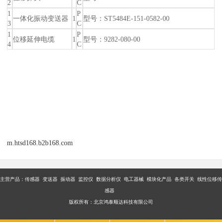
2
C
1
P
一体化振动变送器
1
型号：ST5484E-151-0582-00
3
C
1
P
位移延伸电缆
1
型号：9282-080-00
4
C
m.htsd168.b2b168.com
主营产品：传感器 变送器 振动器 监控仪 数据分析仪 电工器械 模块化产品 各类开关 线性位移传
感器
版权所有：北京鸿泰顺达科技有限公司