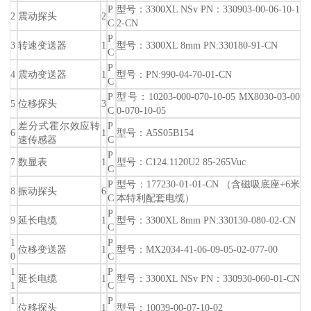
P
型号：3300XL NSv PN：330903-00-06-10-1
2
震动探头
2
C
2-CN
P
3
转速变送器
1
型号：3300XL 8mm PN:330180-91-CN
C
P
4
震动变送器
1
型号：PN:990-04-70-01-CN
C
P
型号：10203-000-070-10-05 MX8030-03-00
5
位移探头
3
C
0-070-10-05
差分式霍尔效应转
P
6
1
型号：A5S05B154
速传感器
C
P
7
数显表
1
型号：C124.1120U2 85-265Vuc
C
P
型号：177230-01-01-CN （含磁吸底座+6米
8
振动探头
6
C
本特利配套电缆）
P
9
延长电缆
1
型号：3300XL 8mm PN:330130-080-02-CN
C
1
P
位移变送器
1
型号：MX2034-41-06-09-05-02-077-00
0
C
1
P
延长电缆
1
型号：3300XL NSv PN：330930-060-01-CN
1
C
1
P
位移探头
1
型号：10039-00-07-10-02