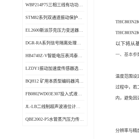
WBP214P75三相三线有功功率传感器鸿泰顺达产品稳定性好
特殊用处传感器
STM82系列双通道振动保护表鸿泰产品技术规格
特殊用途变送器
THC803
EL2600斯派莎克压力变送器技术规格
THC803
DGR-RA系列信号隔离处理器鸿泰产品技术规格
以下将从基
一、基本参
HB4740Z-V智能电压表鸿泰产品外形美观大方
LZDY1振动加速度传感器选型资料
温度范围设
BQH12 矿用本质型编码器鸿泰产品实物展示
过程中，若
FB0802WD03E307投入式液位计鸿泰产品选型参数
内，避免因
JL-LB二线制超声波液位计鸿泰产品外形美观大方
QBE2002-P5水管蒸汽压力传感器西门子产品技术规格
分辨率与精