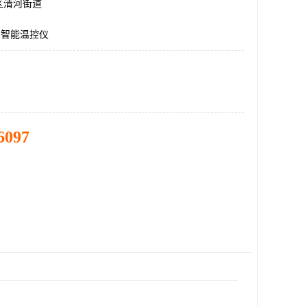
区清河街道
2K,智能温控仪
6097