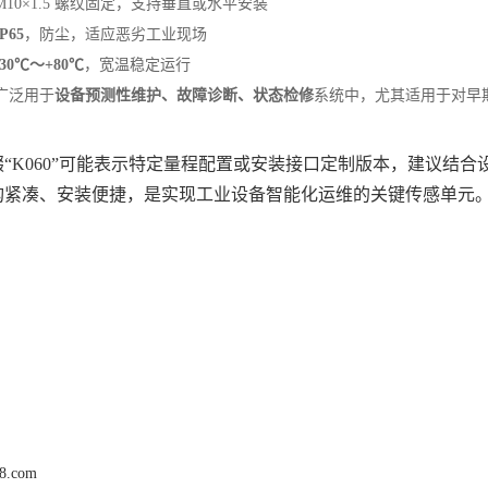
：M10×1.5 螺纹固定，支持垂直或水平安装
IP65
‌，防尘，适应恶劣工业现场
-30℃～+80℃
‌，宽温稳定运行
广泛用于‌
设备预测性维护、故障诊断、状态检修
‌系统中，尤其适用于对
“K060”可能表示特定量程配置或安装接口定制版本，建议结
构紧凑、安装便捷，是实现工业设备智能化运维的关键传感单元
68.com