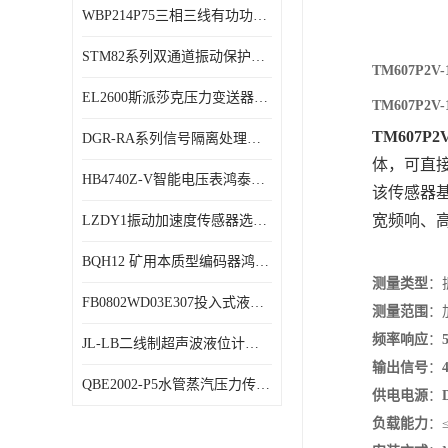
WBP214P75三相三线有功功率传感器鸿泰顺达产品稳定性好
特殊用处传感器
STM82系列双通道振动保护表鸿泰产品技术规格
特殊用途变送器
TM607P2
EL2600斯派莎克压力变送器技术规格
TM607P2
TM607P2
DGR-RA系列信号隔离处理器鸿泰产品技术规格
体，可直
HB4740Z-V智能电压表鸿泰产品外形美观大方
该传感器基
宽频响、
LZDY1振动加速度传感器选型资料
BQH12 矿用本质型编码器鸿泰产品实物展示
测量类型
‌
FB0802WD03E307投入式液位计鸿泰产品选型参数
测量范围
‌：
频率响应
‌：‌
JL-LB二线制超声波液位计鸿泰产品外形美观大方
输出信号
‌：‌
QBE2002-P5水管蒸汽压力传感器西门子产品技术规格
供电电源
‌：‌
负载能力
‌：