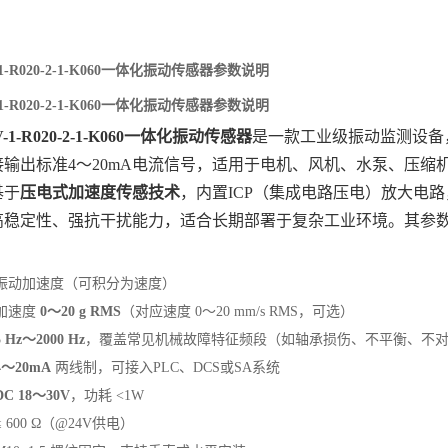
V-1-R020-2-1-K060一体化振动传感器参数说明
V-1-R020-2-1-K060一体化振动传感器参数说明
V-1-R020-2-1-K060一体化振动传感器
‌是一款工业级振动监测设
接输出标准4～20mA电流信号，适用于电机、风机、水泵、压缩
于‌
压电式加速度传感技术
‌，内置ICP（集成电路压电）放大
高稳定性、强抗干扰能力，适合长期部署于复杂工业环境。其参
：振动加速度（可积分为速度）
加速度 ‌
0～20 g RMS
‌（对应速度 0～20 mm/s RMS，可选）
5 Hz～2000 Hz
‌，覆盖常见机械故障特征频段（如轴承损伤、不平衡、不
4～20mA
‌ 两线制，可接入PLC、DCS或SA系统
DC 18～30V
‌，功耗 <1W
≤ 600 Ω（@24V供电）