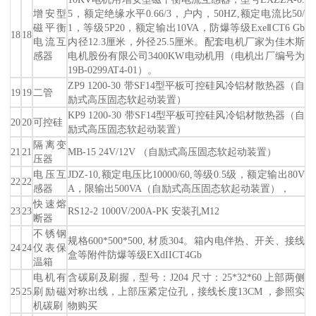
增安型
5，额定绝缘水平0.66/3，户内，50HZ,额定电流比50/
磁平衡
1，等级5P20，额定输出10VA，防爆等级ExeⅡCT6 Gb
18
18
电流互
内径12.3厘米，外径25.5厘米。配套电机厂家为佳木斯
感器
电机股份有限公司3400KW电动机用（电机出厂编号为
19B-0299AT4-01）。
ZP9 1200-30 带SF14型平板可控硅风冷铝材散热器（自
19
19
二管
励式高压固态软起动装置）
KP9 1200-30 带SF14型平板可控硅风冷铝材散热器（自
20
20
可控硅
励式高压固态软起动装置）
隔离变
21
21
MB-15 24V/12V （自励式高压固态软起动装置）
压器
电压互
JDZ-10,额定电压比10000/60,等级0.5级，额定输出80V
22
22
感器
A，限输出500VA（自励式高压固态软起动装置），
快速熔
23
23
RS12-2 1000V/200A-PK 安装孔M12
断器
不锈钢
规格600*500*500, 材质304。箱内电伴热、开关、接线
24
24
仪表保
盒等附件防爆等级EXdIICT4Gb
温箱
电机有
含碳刷及刷握，型号：J204 尺寸：25*32*60 上部两侧
25
25
刷励磁
对称出线，上部压紧定位孔，接线长度13CM ，参照实
机碳刷
物购买