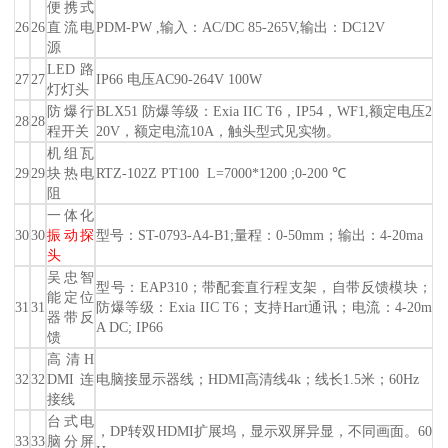
便携式
26
26
直流电
PDM-PW ,输入：AC/DC 85-265V,输出：DC12V
源
LED路
27
27
IP66 电压AC90-264V 100W
灯灯头
防爆行
BLX51 防爆等级：Exia IIC T6，IP54，WF1,额定电压2
28
28
程开关
20V，额定电流10A，触头型式见实物。
机组瓦
29
29
块热电
RTZ-102Z PT100 L=7000*1200 ;0-200 ℃
阻
一体化
30
30
振动探
型号：ST-0793-A4-B1;量程：0-50mm；输出：4-20ma
头
吴忠智
型号：EAP310；带配套直行程支架，自带反馈模块；
能定位
31
31
防爆等级：Exia IIC T6；支持Hart通讯；电流：4-20m
器带反
A DC; IP66
馈
高清H
32
32
DMI连
电脑接显示器线；HDMI高清线4k；线长1.5米；60Hz
接线
台式电
，DP转双HDMI扩展坞，显示双屏异显，不同画面。60
33
33
脑分屏