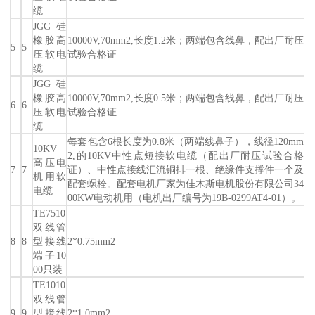
缆
JGG硅
橡胶高
10000V,70mm2,长度1.2米；两端包含线鼻，配出厂耐压
5
5
压软电
试验合格证
缆
JGG硅
橡胶高
10000V,70mm2,长度0.5米；两端包含线鼻，配出厂耐压
6
6
压软电
试验合格证
缆
每套包含6根长度为0.8米（两端线鼻子），线径120mm
10KV
2,的10KV中性点短接软电缆（配出厂耐压试验合格
高压电
7
7
证）、中性点接线汇流铜排一根、绝缘件支撑件一个及
机用软
配套螺栓。配套电机厂家为佳木斯电机股份有限公司34
电缆
00KW电动机用（电机出厂编号为19B-0299AT4-01）。
TE7510
双线管
8
8
型接线
2*0.75mm2
端子10
00只装
TE1010
双线管
9
9
型接线
2*1.0mm2