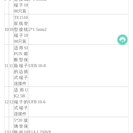
端子10
00只装
TE1510
双线管
10
10
型接线
2*1.5mm2
端子10
00只装
适用SI
PUN熔
断型保
11
11
险端子
UEB 10-8
的边插
式端子
连接件
适用U
K2.5B
12
12
端子的
UFB 10-6
式端子
连接件
5*20玻
璃管保
13
13
险丝10
F1A L250VP