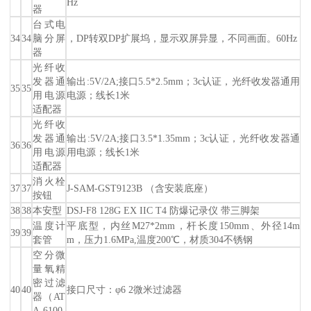
Hz
器
台式电
34
34
脑分屏
，DP转双DP扩展坞，显示双屏异显，不同画面。60Hz
器
光纤收
发器通
输出:5V/2A;接口5.5*2.5mm；3c认证，光纤收发器通用
35
35
用电源
电源；线长1米
适配器
光纤收
发器通
输出:5V/2A;接口3.5*1.35mm；3c认证，光纤收发器通
36
36
用电源
用电源；线长1米
适配器
消火栓
37
37
J-SAM-GST9123B （含安装底座）
按钮
38
38
本安型
DSJ-F8 128G EX IIC T4 防爆记录仪 带三脚架
温度计
平底型，内丝M27*2mm，杆长度150mm、外径14m
39
39
套管
m，压力1.6MPa,温度200℃，材质304不锈钢
空分微
量氧精
密过滤
40
40
接口尺寸：φ6 2微米过滤器
器（AT
A-6100