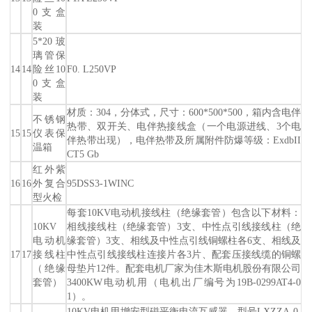
0支盒
装
5*20玻
璃管保
14
14
险丝10
F0. L250VP
0支盒
装
材质：304，分体式，尺寸：600*500*500，箱内含电伴
不锈钢
热带、双开关、电伴热接线盒（一个电源进线、3个电
15
15
仪表保
伴热带出现），电伴热带及所属附件防爆等级：ExdbII
温箱
CT5 Gb
红外紫
16
16
外复合
95DSS3-1WINC
型火检
每套10KV电动机接线柱（绝缘套管）包含以下材料：
10KV
相线接线柱（绝缘套管）3支、中性点引线接线柱（绝
电动机
缘套管）3支、相线及中性点引线铜螺柱各6支、相线及
17
17
接线柱
中性点引线接线柱连接片各3片、配套压接线缆的铜螺
（绝缘
母垫片12件。配套电机厂家为佳木斯电机股份有限公司
套管）
3400KW电动机用（电机出厂编号为19B-0299AT4-0
1）。
10KV电机用增安型磁平衡电流互感器，型号LXZZA-0.