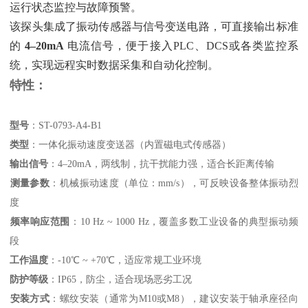
运行状态监控与故障预警。
该探头集成了振动传感器与信号变送电路，可直接输出标准
的 ‌
4–20mA
‌ 电流信号，便于接入PLC、DCS或各类监控系
统，实现远程实时数据采集和自动化控制。
特性：
型号
‌：ST-0793-A4-B1
类型
‌：一体化振动速度变送器（内置磁电式传感器）
输出信号
‌：4–20mA，两线制，抗干扰能力强，适合长距离传输
测量参数
‌：机械振动速度（单位：mm/s），可反映设备整体振动烈
度
频率响应范围
‌：10 Hz ~ 1000 Hz，覆盖多数工业设备的典型振动频
段
工作温度
‌：-10℃ ~ +70℃，适应常规工业环境
防护等级
‌：IP65，防尘，适合现场恶劣工况
安装方式
‌：螺纹安装（通常为M10或M8），建议安装于轴承座径向