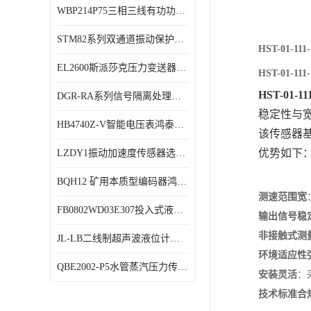
WBP214P75三相三线有功功率传感器鸿泰顺达产品稳定性好
特殊用处传感器
STM82系列双通道振动保护表鸿泰产品技术规格
特殊用途变送器
HST-01-
EL2600斯派莎克压力变送器技术规格
HST-01-
HST-01-
DGR-RA系列信号隔离处理器鸿泰产品技术规格
稳定性与
HB4740Z-V智能电压表鸿泰产品外形美观大方
该传感器基
优势如下
LZDY1振动加速度传感器选型资料
BQH12 矿用本质型编码器鸿泰产品实物展示
测速范围宽
FB0802WD03E307投入式液位计鸿泰产品选型参数
输出信号稳
非接触式测
JL-LB二线制超声波液位计鸿泰产品外形美观大方
环境适应性
QBE2002-P5水管蒸汽压力传感器西门子产品技术规格
安装灵活
‌
技术标准合