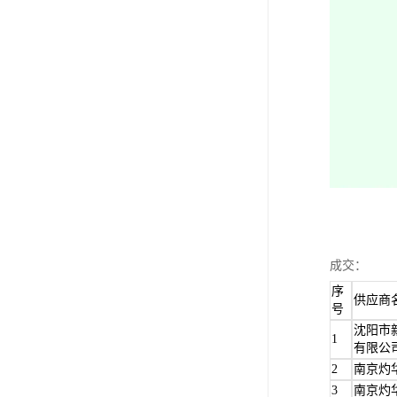
成交：
序
供应商
号
沈阳市
1
有限公
2
南京灼
3
南京灼