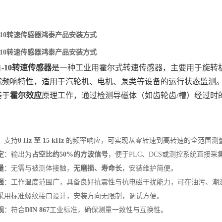
111-10转速传感器鸿泰产品安装方式
111-10转速传感器鸿泰产品安装方式
111-10转速传感器
‌是一种工业用霍尔式转速传感器，主要用于旋转
宽频响特性，适用于汽轮机、电机、泵类等设备的运行状态监测
于‌
霍尔效应
‌原理工作，通过检测导磁体（如齿轮齿/槽）经过
：
‌：支持‌
0 Hz 至 15 kHz
‌ 的频率响应，可实现从零转速到高转速的全范围
定
‌：输出为‌
占空比约50%的方波信号
‌，便于PLC、DCS或测控系统直接
量
‌：无需与被测体接触，‌
无磨损、寿命长
‌，安装维护简便。
强
‌：工作温度范围广，具备良好抗震性与抗电磁干扰能力，可在油污、潮
：采用标准螺纹接口设计，安装方向无限制，调试方便。
规
‌：符合‌
DIN 867
‌工业标准，确保测量一致性与互换性。