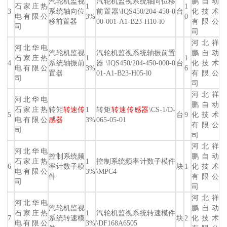
汽轮机监视
汽轮机监视系统轴向位移
鹏自动
石家庄热
1
1
3
系统轴向位
前置器\IQS450/204-450-0
台
化技术
电有限公
3%
0
移前置器
00-001-A1-B23-H10-l0
有限公
司
司
河北祥
河北华电
汽轮机监视
汽轮机监视系统轴振前置
鹏自动
石家庄热
1
1
4
系统轴振前
器\IQS450/204-450-000-0
台
化技术
电有限公
3%
6
置器
01-A1-B23-H05-l0
有限公
司
司
河北祥
河北华电
鹏自动
石家庄热
转矩
转速传
1
转矩
转速传感器
\CS-1/D-
5
台
9
化技术
电有限公
感器
3%
065-05-01
有限公
司
司
河北祥
河北华电
控制系统频
鹏自动
石家庄热
1
控制系统频率计数子模件
6
率计数子模
块
1
化技术
电有限公
3%
\MPC4
件
有限公
司
司
河北祥
河北华电
汽轮机监视
鹏自动
石家庄热
1
汽轮机监视系统转速模件
7
系统转速模
块
2
化技术
电有限公
3%
\DF168A6505