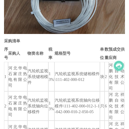
采购清单
序
税
单
数
预成交供
采购人
物资名称
规格型号
号
率
位
量
应商
河北祥
河北华电
汽轮机监视
鹏自动
石家庄热
1
汽轮机监视系统键相模件
1
系统键相模
块
2
化技术
电有限公
3%
\111-402-000-012
件
有限公
司
司
河北祥
河北华电
汽轮机监视
汽轮机监视系统轴向位移
鹏自动
石家庄热
1
2
系统轴向位
模件\111-402-000-012-1-1
只
6
化技术
电有限公
3%
移模件
-042-000-010-2-050-05
有限公
司
司
河北祥
河北华电