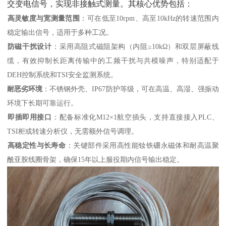
交变电信号，实现非接触式测量。其核心优势包括：
高灵敏度与宽测量范围
‌：可在低至10rpm、高至10kHz的转速范围内
稳定输出信号，适用于多种工况。
防磁干扰设计
‌：采用高阻式磁阻架构（内阻≥10kΩ）和双层屏蔽线
缆，有效抑制长距离传输中的工频干扰与共模噪声，特别适配于
DEH控制系统和TSI安全监测系统。
耐恶劣环境
‌：不锈钢外壳、IP67防护等级，可在高温、高湿、强振动
环境下长期可靠运行。
即插即用接口
‌：配备标准化M12×1航空插头，支持直接接入PLC、
TSI柜或转速分析仪，无需额外信号调理。
高稳定性与长寿命
‌：关键部件采用高性能钕铁硼永磁体和耐高温聚
酰亚胺线圈骨架，确保15年以上服役期内信号输出稳定。