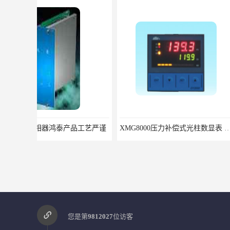
XMG8000压力补偿式光柱数显表 XMG82666优选北京鸿泰顺达科技
您是第
9812027
位访客