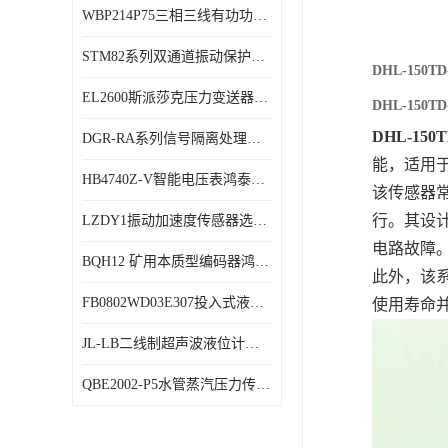
WBP214P75三相三线有功功率传感器鸿泰顺达产品稳定性好
特殊用处传感器
STM82系列双通道振动保护表鸿泰产品技术规格
特殊用途变送器
DHL-15
EL2600斯派莎克压力变送器技术规格
DHL-15
DHL-15
DGR-RA系列信号隔离处理器鸿泰产品技术规格
能，适用
HB4740Z-V智能电压表鸿泰产品外形美观大方
该传感器
行。其设
LZDY1振动加速度传感器选型资料
电路故障
BQH12 矿用本质型编码器鸿泰产品实物展示
此外，该
FB0802WD03E307投入式液位计鸿泰产品选型参数
使用寿命
JL-LB二线制超声波液位计鸿泰产品外形美观大方
QBE2002-P5水管蒸汽压力传感器西门子产品技术规格