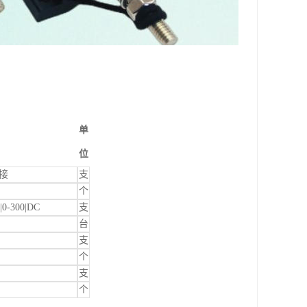
单
位
连接
支
个
|0-300|DC
支
台
支
个
支
个