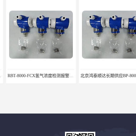
RBT-8000-FCX氢气浓度检测报警器北京地区供应商
北京鸿泰顺达长期供应BP-8000缆式液位计，0-5米现场显示；BP-8000缆式液位计，0-5米现场显示询价电话