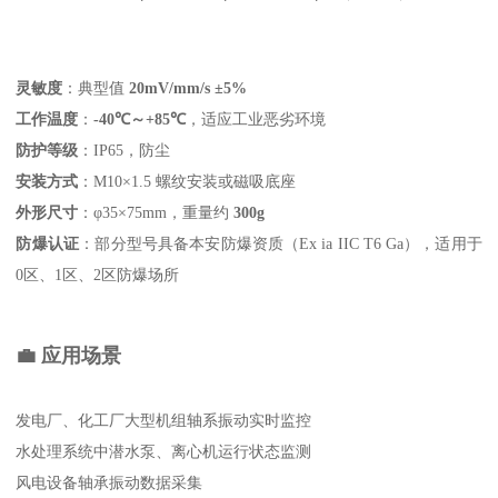
灵敏度
‌：典型值 ‌
20mV/mm/s ±5%
工作温度
‌：‌
-40℃～+85℃
‌，适应工业恶劣环境
防护等级
‌：IP65，防尘
安装方式
‌：M10×1.5 螺纹安装或磁吸底座
外形尺寸
‌：φ35×75mm，重量约 ‌
300g
防爆认证
‌：部分型号具备本安防爆资质（Ex ia IIC T6 Ga），适用于
0区、1区、2区防爆场所
💼 应用场景
发电厂、化工厂大型机组轴系振动实时监控
水处理系统中潜水泵、离心机运行状态监测
风电设备轴承振动数据采集