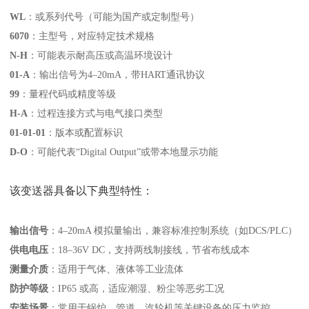
WL
‌：或系列代号（可能为国产或定制型号）
6070
‌：主型号，对应特定技术规格
N-H
‌：可能表示耐高压或高温环境设计
01-A
‌：输出信号为4–20mA，带HART通讯协议
99
‌：量程代码或精度等级
H-A
‌：过程连接方式与电气接口类型
01-01-01
‌：版本或配置标识
D-O
‌：可能代表“Digital Output”或带本地显示功能
该变送器具备以下典型特性：
输出信号
‌：4–20mA 模拟量输出，兼容标准控制系统（如DCS/PLC）
供电电压
‌：18–36V DC，支持两线制接线，节省布线成本
测量介质
‌：适用于气体、液体等工业流体
防护等级
‌：IP65 或高，适应潮湿、粉尘等恶劣工况
安装场景
‌：常用于锅炉、管道、汽轮机等关键设备的压力监控