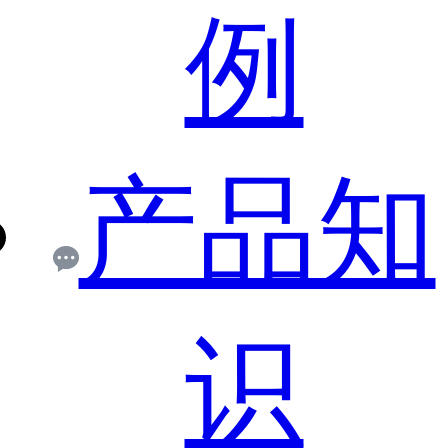
例
产品知
识