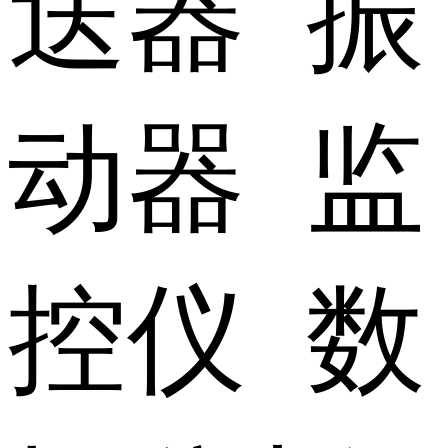
送器 振
动器 监
控仪 数