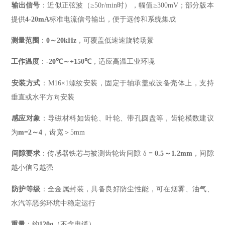
输出信号
‌：近似正弦波（≥50r/min时），幅值≥300mV；部分版本
提供‌
4-20mA
‌标准电流信号输出，便于远传和系统集成
测量范围
‌：‌
0～20kHz
‌，可覆盖低速速旋转场景
工作温度
‌：‌
-20℃～+150℃
‌，适应高温工业环境
安装方式
‌：M16×1螺纹安装，固定于轴承盖或设备壳体上，支持
垂直或水平方向安装
感应对象
‌：导磁材料如齿轮、叶轮、带孔圆盘等，齿轮模数建议
为‌
m=2～4
‌，齿宽＞5mm
间隙要求
‌：传感器铁芯与被测齿轮齿间隙 δ = ‌
0.5～1.2mm
‌，间隙
越小信号越强
防护等级
‌：全金属封装，具备良好防尘性能，可在烟雾、油气、
水汽等恶劣环境中稳定运行
重量
‌：约‌
120g
‌（不含电缆）