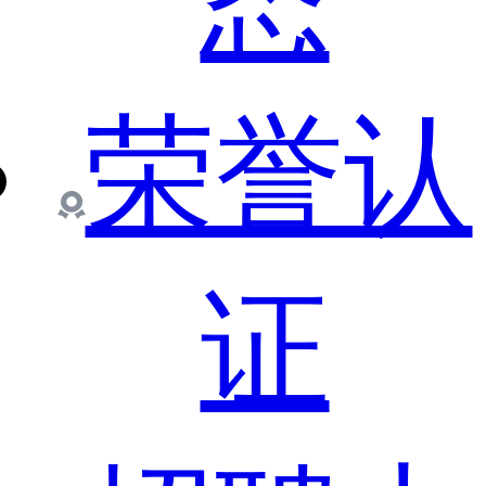
态
荣誉认
证