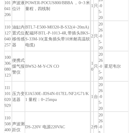
101
声波液
POWER-POCUS800/BBBA，0~3米
1
只
-0
041
位计
量程，四线制
5-
206
20
20
110
油缸内
BTL7-E500-M0320-B-S32(4~20mA)
26
127
置式位
配磁环BTL-P-1013-4R,带插头BKS-
2
只
-0
040
移传感
S-33M-10(直角插头带10米耐高温软
5-
257
器
电缆)
20
20
100
便携式
26
306
1
煤气报
BWS2-M-Y-CN CO
只
-0
霍尼韦尔
080
0
警仪
5-
123
20
20
111
26
101
压力变
EJA530E-JDS4N-017EL/NF2/G71/K
1
台
-0
020
送器
1 量程：0~25mpa
5-
929
20
20
110
26
508
声波测
DS-220V 电源220VAC
2
件
-0
400
距仪
5-