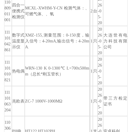
110
四合一
26
809
MCXL-XWHM-Y-CN 检测气体：、
便携式
2
台
-0
011
可燃气体、、氧
检测仪
5-
001
20
20
111
数字式
XMZ-155,测量范围：0-150度，输
26
大连世有电
101
温度显
入信号：4-20mA,输出信号：4-20m
1
只
-0
力科技有限
042
示仪
A.
5-
公司
861
20
20
111
26
101
WRN-130 K 0-1300℃ L=700x500m
热电偶
1
只
-0
010
m（总长*刚玉管长）
5-
821
20
20
111
26
101
带三方检定
兆欧表
ZC-7 1000V-1000MΩ
1
只
-0
063
证书
5-
204
20
20
110
26
306
PH电
HT122 HT102PH
1
支
-0
安卓科创