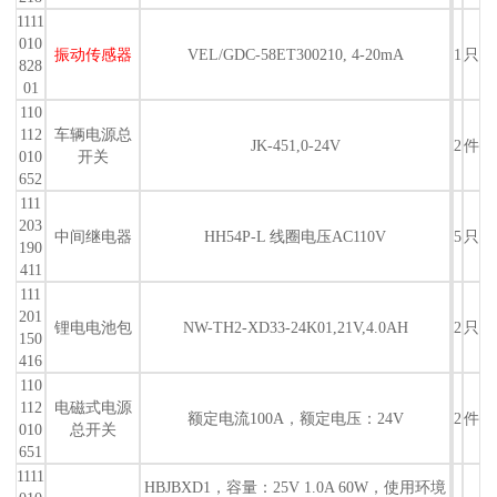
1111
010
振动传感器
VEL/GDC-58ET300210, 4-20mA
1
只
828
01
110
112
车辆电源总
JK-451,0-24V
2
件
010
开关
652
111
203
中间继电器
HH54P-L 线圈电压AC110V
5
只
190
411
111
201
锂电电池包
NW-TH2-XD33-24K01,21V,4.0AH
2
只
150
416
110
112
电磁式电源
额定电流100A，额定电压：24V
2
件
010
总开关
651
1111
HBJBXD1，容量：25V 1.0A 60W，使用环境