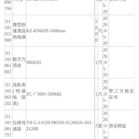
090
5-
194
20
20
111
5
微型快
26
101
0
速测温
KZ-KS602P-1000mm
只
-0
015
0
热电偶
5-
000
0
20
20
111
26
101
数字万
MS8265
1
只
-0
061
用表
5-
002
20
20
111
兆欧表
26
101
(绝缘
带三方检定
ZC-7 500V-500MΩ
1
只
-0
063
电阻
证书
5-
202
表)
20
20
111
26
101
位移传
TH-G-L0320-M0350-SC2603A-A01-
2
套
-0
浙达精益
081
感器
ZGHB
5-
757
20