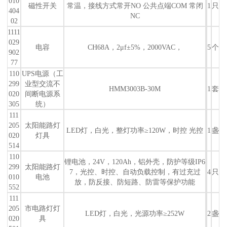
010
磁性开关
常温，接线方式常开NO 公共点端COM 常闭
1
只
404
NC
02
1111
029
电容
CH68A，2μf±5%，2000VAC，
5
个
902
77
110
UPS电源（工
299
业型交流不
HMM3003B-30M
1
套
020
间断电源系
305
统）
111
205
太阳能路灯
LED灯，白光，整灯功率≥120W，时控 光控
1
盏
020
灯具
514
110
锂电池，24V，120Ah，铝外壳，防护等级IP6
299
太阳能路灯
7，光控、时控、自动负载控制，有过充过
4
只
010
电池
放，防反接、防短路、防雷等保护功能
552
111
205
市电路灯灯
LED灯，白光，光源功率≥252W
2
盏
020
具