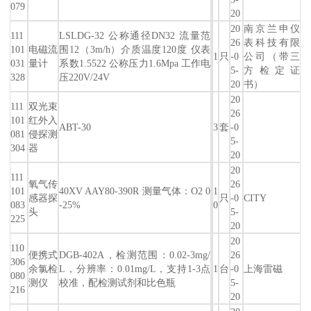
079
20
20
南京兰申仪
111
LSLDG-32 公称通径DN32 流量范
26
表科技有限
101
电磁流
围12（3m/h）介质温度120度 仪表
1
只
-0
公司（带三
031
量计
系数1.5522 公称压力1.6Mpa 工作电
5-
方检定证
328
压220V/24V
20
书）
20
111
双光束
26
101
红外入
ABT-30
3
套
-0
081
侵探测
5-
304
器
20
20
111
氧气传
26
101
40XV AAY80-390R 测量气体：O2 0
1
感器探
只
-0
CITY
083
-25%
0
头
5-
225
20
20
110
便携式
DGB-402A，检测范围：0.02-3mg/
26
306
余氯检
L，分辨率：0.01mg/L，支持1-3点
1
台
-0
上海雷磁
080
测仪
校准，配检测试剂和比色瓶
5-
216
20