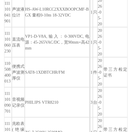
20
111
26
101
声波液
HS-AW-L10RCC2XXXBOOPCMF-B
1
只
-0
041
位计
GX 量程0-10m 18-32VDC
5-
901
20
20
111
VP1-D-V8A,输入：0-300VDC,电
26
101
直流电
源：45-265VAC/DC，宽90mm×高42
1
只
-0
060
压表
mm
5-
230
20
20
110
便携式
26
508
带三方检定
声波测
SAT8-1XDBTCHR/FM
1
件
-0
400
证书
厚仪
5-
013
20
20
111
26
101
音视频
PHILIPS VTR8210
3
台
-0
090
记录仪
5-
701
20
20
111
兆欧表
26
101
(绝缘
带三方检定