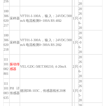
216
20
20
100
26
306
VFT01-I-100A，输入：24VDC/300
采样器
1
只
-0
020
mA 电流检测0~100A RS:40Ω
6-
217
20
20
100
26
306
VFT01-I-300A，输入：24VDC/300
采样器
1
只
-0
020
mA 电流检测0~300A RS:20Ω
6-
218
20
20
111
26
101
振动传
VEL/GDC-58ET300210, 4-20mA
2
只
-0
082
感器
6-
801
20
20
111
26
101
PH计
德润DR-103C，传感器线长20米
1
只
-0
083
传感器
5-
635
20
20