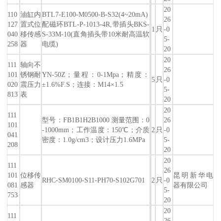
20
110
油缸内
BTL7-E100-M0500-B-S32(4~20mA)
26
127
置式位
配磁环BTL-P-1013-4R,带插头BKS-
1
只
-0
040
移传感
S-33M-10(直角插头带10米耐高温软
5-
258
器
电缆)
20
20
111
轴向不
26
101
锈钢耐
YN-50Z；量程：0-1Mpa；精度：
5
只
-0
020
震压力
±1.6%F.S；连接：M14×1.5
5-
813
表
20
20
111
型号：FB1B1H2B1000 测量范围：0
26
101
-1000mm；工作温度：150℃；介质
2
只
-0
041
密度：1.0g/cm3；设计压力1.6MPa
5-
208
20
20
111
26
101
位移传
昆明新华电
RHC-SM0100-S11-PH70-S102G701
2
只
-0
081
感器
器有限公司
5-
753
20
20
111
26