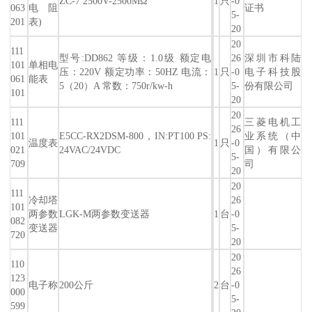
ZC-7 2500V-2500MΩ
1
只
-0
063
电阻
证书
5-
201
表)
20
20
111
型号:DD862 等级：1.0级 额定电
26
深圳市科陆
101
单相电
压：220V 额定功率：50HZ 电流：
1
只
-0
电子科技股
061
能表
5（20）A 常数：750r/kw-h
5-
份有限公司
101
20
20
111
三菱电机工
26
101
E5CC-RX2DSM-800，IN:PT100 PS:
业系统（中
温度表
1
只
-0
021
24VAC/24VDC
国）有限公
5-
709
司
20
20
111
冷却塔
26
101
两参数
LGK-M两参数变送器
1
台
-0
082
变送器
5-
720
20
20
110
26
123
电子称
200公斤
2
台
-0
000
5-
599