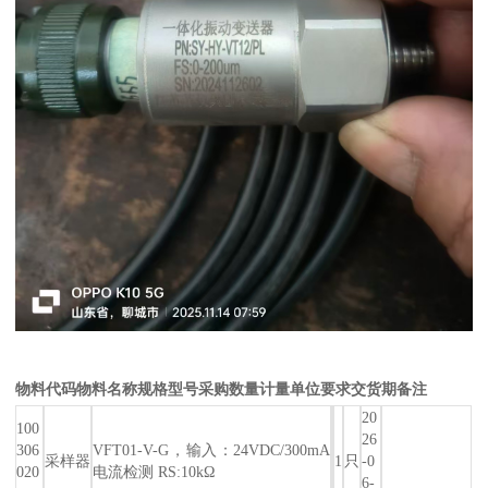
物料代码
物料名称
规格型号
采购数量
计量单位
要求交货期
备注
20
100
26
306
VFT01-V-G，输入：24VDC/300mA
采样器
1
只
-0
020
电流检测 RS:10kΩ
6-