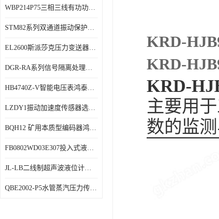
WBP214P75三相三线有功功率传感器鸿泰顺达产品稳定性好
特殊用处传感器
STM82系列双通道振动保护表鸿泰产品技术规格
特殊用途变送器
KRD-H
EL2600斯派莎克压力变送器技术规格
KRD-H
DGR-RA系列信号隔离处理器鸿泰产品技术规格
KRD-H
HB4740Z-V智能电压表鸿泰产品外形美观大方
主要用于
LZDY1振动加速度传感器选型资料
数的监测
BQH12 矿用本质型编码器鸿泰产品实物展示
FB0802WD03E307投入式液位计鸿泰产品选型参数
JL-LB二线制超声波液位计鸿泰产品外形美观大方
QBE2002-P5水管蒸汽压力传感器西门子产品技术规格