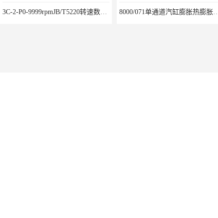
3C-2-P0-9999rpmJB/T5220转速数字显示仪鸿泰产品性能
8000/071单通道汽缸膨胀热膨胀模块
RBT-8000-FCX氢气浓度检测报警器北京地区供应商