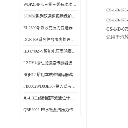
WBP214P75三相三线有功功率传感器鸿泰顺达产品稳定性好
特殊用处传感器
CS-1-D-
STM82系列双通道振动保护表鸿泰产品技术规格
特殊用途变送器
CS-1-D-
EL2600斯派莎克压力变送器技术规格
CS-1-D-
适用于汽
DGR-RA系列信号隔离处理器鸿泰产品技术规格
HB4740Z-V智能电压表鸿泰产品外形美观大方
LZDY1振动加速度传感器选型资料
BQH12 矿用本质型编码器鸿泰产品实物展示
FB0802WD03E307投入式液位计鸿泰产品选型参数
JL-LB二线制超声波液位计鸿泰产品外形美观大方
QBE2002-P5水管蒸汽压力传感器西门子产品技术规格