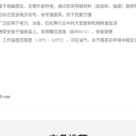
：基于电磁感应，无需外部供电，通过检测导磁材料（如齿轮、轴盘）旋转
：近似正弦波电压信号，信号强度高，抗干扰能力强
：广泛应用于电力、冶金、石化等行业中的大型旋转机械转速监测
：通常安装于轴承盖上，采用螺纹连接（如M16×1），安装简便
‌：工作温度范围宽（-10℃ ~ 120℃），可在油气、水汽等恶劣环境中稳定
68.com