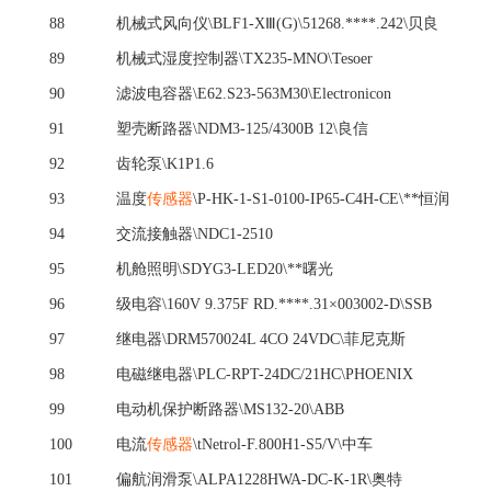
88
机械式风向仪
\BLF1-XⅢ(G)\51268.****.242\贝良
89
机械式湿度控制器
\TX235-MNO\Tesoer
90
滤波电容器
\E62.S23-563M30\Electronicon
91
塑壳断路器
\NDM3-125/4300B 12\良信
92
齿轮泵
\K1P1.6
93
温度
传感器
\P-HK-1-S1-0100-IP65-C4H-CE\**恒润
94
交流接触器
\NDC1-2510
95
机舱照明
\SDYG3-LED20\**曙光
96
级电容
\160V 9.375F RD.****.31×003002-D\SSB
97
继电器
\DRM570024L 4CO 24VDC\菲尼克斯
98
电磁继电器
\PLC-RPT-24DC/21HC\PHOENIX
99
电动机保护断路器
\MS132-20\ABB
100
电流
传感器
\tNetrol-F.800H1-S5/V\中车
101
偏航润滑泵
\ALPA1228HWA-DC-K-1R\奥特