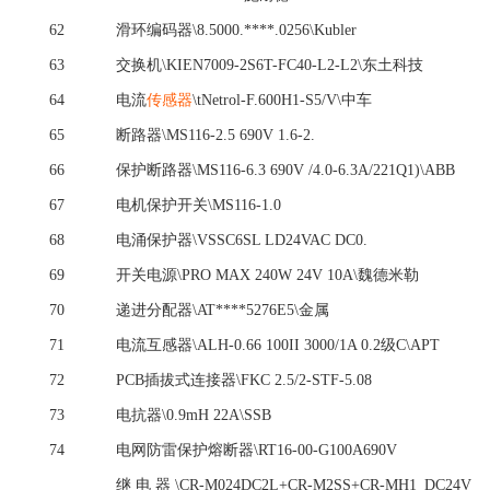
62
滑环编码器
\8.5000.****.0256\Kubler
63
交换机
\KIEN7009-2S6T-FC40-L2-L2\东土科技
64
电流
传感器
\tNetrol-F.600H1-S5/V\中车
65
断路器
\MS116-2.5 690V 1.6-2.
66
保护断路器
\MS116-6.3 690V /4.0-6.3A/221Q1)\ABB
67
电机保护开关
\MS116-1.0
68
电涌保护器
\VSSC6SL LD24VAC DC0.
69
开关电源
\PRO MAX 240W 24V 10A\魏德米勒
70
递进分配器
\AT****5276E5\金属
71
电流互感器
\ALH-0.66 100II 3000/1A 0.2级C\APT
72
PCB插拔式连接器\FKC 2.5/2-STF-5.08
73
电抗器
\0.9mH 22A\SSB
74
电网防雷保护熔断器
\RT16-00-G100A690V
继电器
\CR-M024DC2L+CR-M2SS+CR-MH1 DC24V