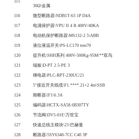
115
30Ω\金属
116
微型断路器
\NDB1T-63 1P D4A
117
电涌保护器
\VPU II 4 R 400V/40KA
118
电动机保护断路器
\MS132-2.5\ABB
119
液位液温开关
\PS-LC170 tem70
120
提升机
\SHH系列 400V-500Kg-95M\**双鸟
121
端板
\D-PT 2.5-PE 3
122
继电器
\PLC-RPT-230UC/21
123
5°接近开关线缆\F1.****.21×2.4m\SSB
124
熔断器
1F1\6.3A
125
编码器
\HCTX-SA58.6B307TY
126
节流阀
\DV5-01E\万世宝
127
快速总线主模块
\21\巴赫曼
128
断路器
\5SY6340-7CC C40 3P