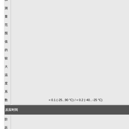
测
量
范
围
值
的
较
大
温
度
系
数
< 0.1 (-25...90 °C) / < 0.2 (-40...-25 °C)
反应时间
阶
跃