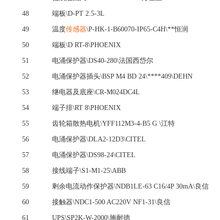
48
端板
\D-PT 2.5-3L
49
温度
传感器
\P-HK-1-B60070-IP65-C4H\**恒润
50
端板
\D RT-8\PHOENIX
51
电涌保护器
\DS40-280\法国西岱尔
52
电涌保护器插头
\BSP M4 BD 24\****409\DEHN
53
继电器及底座
\CR‐M024DC4L
54
端子排
\RT 8\PHOENIX
55
齿轮箱散热电机
\YFF112M3-4-B5 G \江特
56
电涌保护器
\DLA2-12D3\CITEL
57
电涌保护器
\DS98-24\CITEL
58
接线端子
\S1-M1-25\ABB
59
剩余电流动作保护器
\NDB1LE-63 C16/4P 30mA\良信
60
接触器
\NDC1-500 AC220V NF1-31\良信
61
UPS\SP2K-W-2000\施耐德