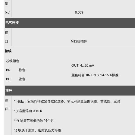
量
[kg]
0.059
电气连接
接
口
M12接插件
接线
芯线颜色
OUT: 4...20 mA
BN
棕色
颜色符合DIN EN 60947-5-6标准
BU
蓝色
注释
注
*) 包括：安装拧得过紧导致的漂移、零点和测量范围误差、非线性、迟滞
释
**) 温度浮动 < 10 K
***) 测量范围值的% / 6个月
1) 取决于润滑、密封及压力等级