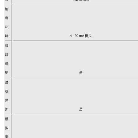
输
出
功
能
4...20 mA 模拟
短
路
保
护
是
过
载
保
护
是
模
拟
量