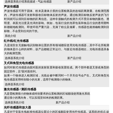
选择器系统介绍系统描述 - 气缸传感器
新产品介绍
声波传感器
声波传感器可用于固体、粉末及液体介质的位置检测及的连续距离测量。在检测范围
内，声波传感器可发射和接收目标物体反射的声波。通过检测目标物反射声波的飞行
时间就可以得到目标物的距离信息。这种非接触式的检测方式不受目标物的颜色、透
明度、表面光洁度及光泽的影响。例如，包装行业的泡罩包装和食品行业的透明塑料
杯都能地检测到。即使环境严重污染，充满了粉尘及烟雾，传感器也能准确检测到目
标物，不会受到任何的干扰。
系统介绍
新产品介绍
红外线/红光传感器
凡是须安全无接触地识别物体位置的所有领域都应使用光电传感器，其中不论所检测
的物体是什么样的材料，该产品都能正常运行。与接近传感器相比，光电传感器具备
大的检测范围。
选择器系统介绍
新产品介绍
叉式和角型光电传感器
如同对射式传感器由面对面的发射装置和接收装置组成。两个部件都是叉形或角型的
固定部件，且*面对面排列。
如果一个物体进入检测区域，光线会被中断同时一个开关信号会产生。叉式和角型光
电传感器采用特别细小的光束，适用于检测细小的物体。
选择器系统介绍
激光传感器 / 测距传感器
凡是需检测很小的物体或特别要求的位置检测的区域都须使用激光系统
通过很小的离向角，可以实现至60米的检测距离。
选择器系统介绍
新产品介绍
光纤传感器和放大器
凡是对于安装光电标准传感器位置过小的区域都应使用光纤传感器。该系统的优点:处