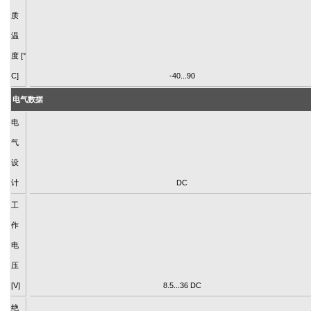
质
温
度 [°
C]
-40...90
电气数据
电
气
设
计
DC
工
作
电
压
[V]
8.5...36 DC
绝