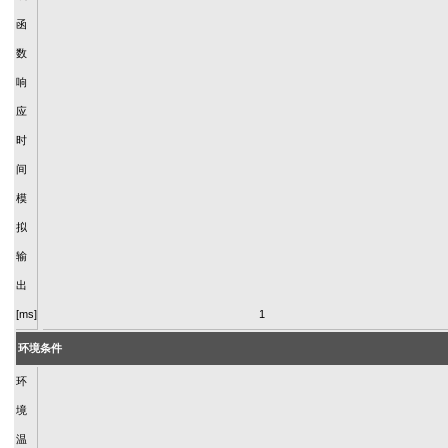
函
数
响
应
时
间
模
拟
输
出
[ms]
1
环境条件
环
境
温