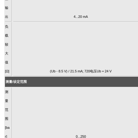
输
出
4...20 mA
负
载
较
大
值
[Ω]
(Ub - 8.5 V) / 21.5 mA; 720电压Ub = 24 V
测量/设定范围
测
量
范
围
[ba
r]
0...250