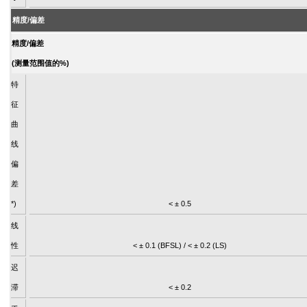
精度/偏差
精度/偏差
(测量范围值的%)
特
征
曲
线
偏
差
*)
< ± 0.5
线
性
< ± 0.1 (BFSL) / < ± 0.2 (LS)
迟
滞
< ± 0.2