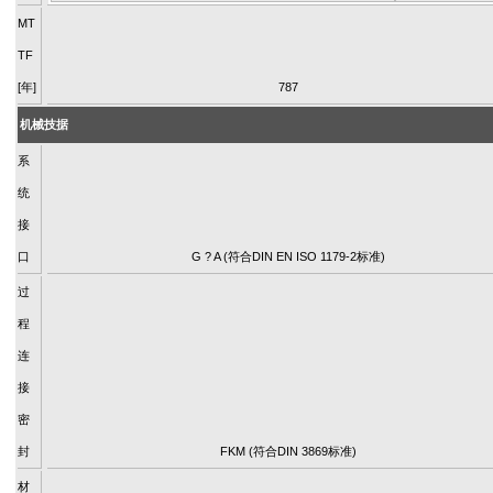
MT
TF
[年]
787
机械技据
系
统
接
口
G ? A (符合DIN EN ISO 1179-2标准)
过
程
连
接
密
封
FKM (符合DIN 3869标准)
材