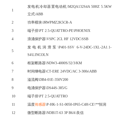
发电机冷却器置电动机
\M2QA132S4A 50HZ 5.5KW
1
立式\ABB
2
功率模块
\JRWPMZ2K5CR-A
3
端子排
\PT 2.5-QUATTRO-PE\PHOENIX
4
浪涌保护器
\VSPC 2CL HF 12VDC\SSB
发电机润滑泵
\P401-SSV 6-V-24DC-1XL-2A1.1-
5
S4\LINCOLN
6
框架断路器
\NDW3-4000S/32/3/KM
7
时间继电器
\CT-ERE 24VDC/AC 3-300s\ABB
8
溢流阀
\DB4-01E-350V200
9
电涌保护器
\DS44S-385/G
10
端子排
\PT 2.5-QUATTRO
11
温度
传感器
\P-HK-1-S1-0050-IP65-C4H-CE\**恒润
12
微型断路器
\NDB1T-63 3P B6A\良信