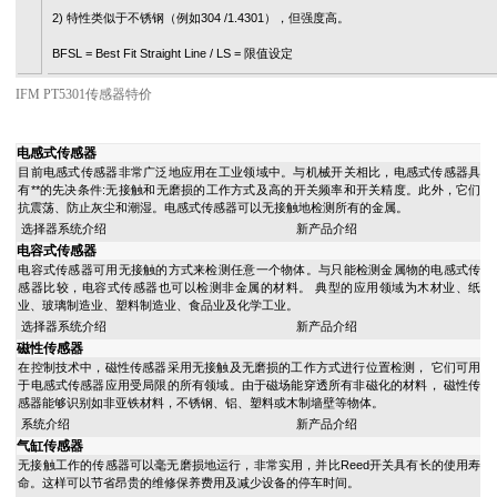
2) 特性类似于不锈钢（例如304 /1.4301），但强度高。
BFSL = Best Fit Straight Line / LS = 限值设定
IFM PT5301传感器特价
电感式传感器
目前电感式传感器非常广泛地应用在工业领域中。与机械开关相比，电感式传感器具
有**的先决条件:无接触和无磨损的工作方式及高的开关频率和开关精度。此外，它们
抗震荡、防止灰尘和潮湿。电感式传感器可以无接触地检测所有的金属。
选择器系统介绍
新产品介绍
电容式传感器
电容式传感器可用无接触的方式来检测任意一个物体。与只能检测金属物的电感式传
感器比较，电容式传感器也可以检测非金属的材料。 典型的应用领域为木材业、纸
业、玻璃制造业、塑料制造业、食品业及化学工业。
选择器系统介绍
新产品介绍
磁性传感器
在控制技术中，磁性传感器采用无接触及无磨损的工作方式进行位置检测， 它们可用
于电感式传感器应用受局限的所有领域。由于磁场能穿透所有非磁化的材料， 磁性传
感器能够识别如非亚铁材料，不锈钢、铝、塑料或木制墙壁等物体。
系统介绍
新产品介绍
气缸传感器
无接触工作的传感器可以毫无磨损地运行，非常实用，并比Reed开关具有长的使用寿
命。这样可以节省昂贵的维修保养费用及减少设备的停车时间。