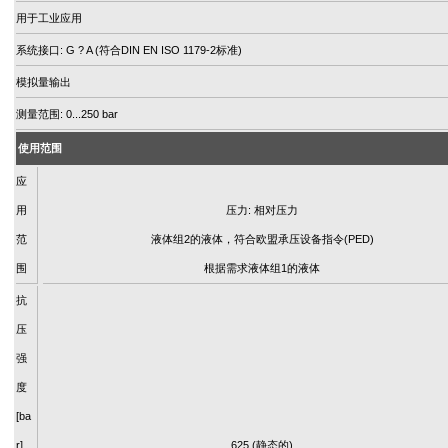
用于工业应用
系统接口: G ? A (符合DIN EN ISO 1179-2标准)
模拟量输出
测量范围: 0...250 bar
使用范围
应
用
压力: 相对压力
范
液体组2的液体，符合欧盟承压设备指令(PED)
围
根据需求液体组1的液体
抗
压
强
度
[ba
r]
625 (静态的)