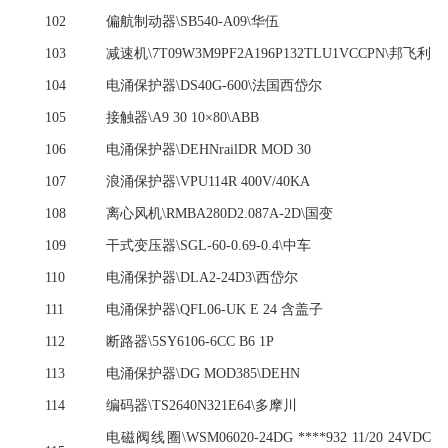
102
偏航制动器
\SB540-A09\华伍
103
减速机
\7T09W3M9PF2A196P132TLU1VCCPN\邦飞利
104
电涌保护器
\DS40G-600\法国西岱尔
105
接触器
\A9 30 10×80\ABB
106
电涌保护器
\DEHNrailDR MOD 30
107
浪涌保护器
\VPU114R 400V/40KA
108
离心风机
\RMBA280D2.087A-2D\国变
109
干式变压器
\SGL-60-0.69-0.4\中车
110
电涌保护器
\DLA2-24D3\西岱尔
111
电涌保护器
\QFL06-UK E 24 含盖子
112
断路器
\5SY6106-6CC B6 1P
113
电涌保护器
\DG MOD385\DEHN
114
编码器
\TS2640N321E64\多摩川
电磁阀线圈
\WSM06020-24DG ****932 11/20 24VDC