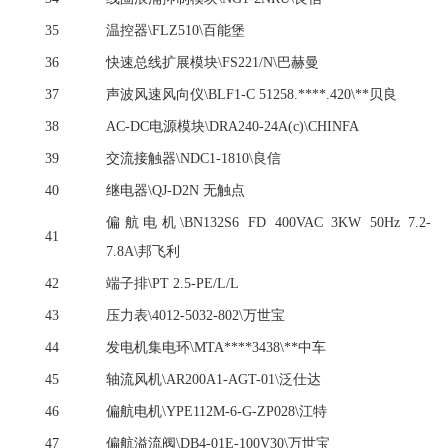
35
温控器
\FLZ510\百能堡
36
快速总线扩展模块
\FS221/N\巴赫曼
37
声波风速风向仪
\BLF1-C 51258.****.420\**贝良
38
AC-DC电源模块\DRA240-24A(c)\CHINFA
39
交流接触器
\NDC1-1810\良信
40
继电器
\QJ-D2N 无触点
偏航电机
\BN132S6 FD 400VAC 3KW 50Hz 7.2-
41
7.8A\邦飞利
42
端子排
\PT 2.5-PE/L/L
43
压力表
\4012-5032-802\万世宝
44
发电机集电环
\MTA****3438\**中车
45
轴流风机
\AR200A1-AGT-01\泛仕达
46
偏航电机
\YPE112M-6-G-ZP028\江特
47
偏航溢流阀
\DB4-01E-100V30\万世宝