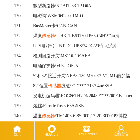
129
微型断路器
\NDB1T-63 1P D6A
130
电磁阀
\WSM06020-01M-O
131
BusMaster卡\CAN-CAN
132
温度
传感器
\P-HK-1-B60150-IP65-C4H\**恒润
133
UPS电源\QUINT-DC-UPS/24DC/20\菲尼克斯
134
检测回路开关
\MS116-1.6\ABB
135
电涌保护器
\MJ8-POE-A
136
5°和82°接近开关\NBB8-18GM50-E2-V1-M1\倍加福
137
82°位置
传感器
线缆
\F1.****.21×3.4m\SSB
138
发电机编码器
\HOG86TH7DN2048Ⅰ/****7005\Baumer
139
熔丝
\Ferrule fuses 63A\SSB
140
温度
传感器
\TM1403-6-85-000-13-20-3000/99\博控
141
接触器
\-40A-3PF AC230V 无触点
首页
在线QQ
13269056097
在线留言
142
蓄能器
\FDC250-0.7