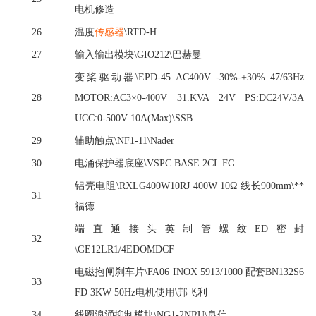
电机修造
26
温度
传感器
\RTD-H
27
输入输出模块
\GIO212\巴赫曼
变桨驱动器
\EPD-45 AC400V -30%-+30% 47/63Hz
28
MOTOR:AC3×0-400V 31.KVA 24V PS:DC24V/3A
UCC:0-500V 10A(Max)\SSB
29
辅助触点
\NF1-11\Nader
30
电涌保护器底座
\VSPC BASE 2CL FG
铝壳电阻
\RXLG400W10RJ 400W 10Ω 线长900mm\**
31
福德
端直通接头英制管螺纹
ED密封
32
\GE12LR1/4EDOMDCF
电磁抱闸刹车片
\FA06 INOX 5913/1000 配套BN132S6
33
FD 3KW 50Hz电机使用\邦飞利
34
线圈浪涌抑制模块
\NG1-2NRU\良信