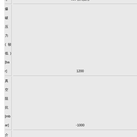
爆
破
压
力
(较
低)
[ba
r]
1200
真
空
阻
抗
[mb
ar]
-1000
介