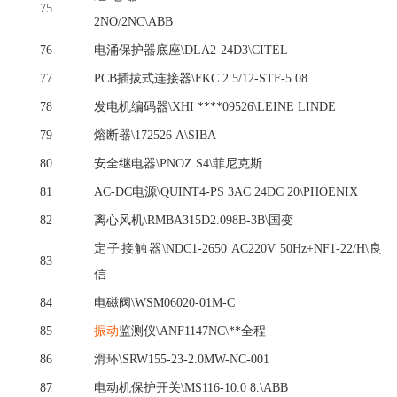
75
2NO/2NC\ABB
76
电涌保护器底座
\DLA2-24D3\CITEL
77
PCB插拔式连接器\FKC 2.5/12-STF-5.08
78
发电机编码器
\XHI ****09526\LEINE LINDE
79
熔断器
\172526 A\SIBA
80
安全继电器
\PNOZ S4\菲尼克斯
81
AC-DC电源\QUINT4-PS 3AC 24DC 20\PHOENIX
82
离心风机
\RMBA315D2.098B-3B\国变
定子接触器
\NDC1-2650 AC220V 50Hz+NF1-22/H\良
83
信
84
电磁阀
\WSM06020-01M-C
85
振动
监测仪
\ANF1147NC\**全程
86
滑环
\SRW155-23-2.0MW-NC-001
87
电动机保护开关
\MS116-10.0 8.\ABB