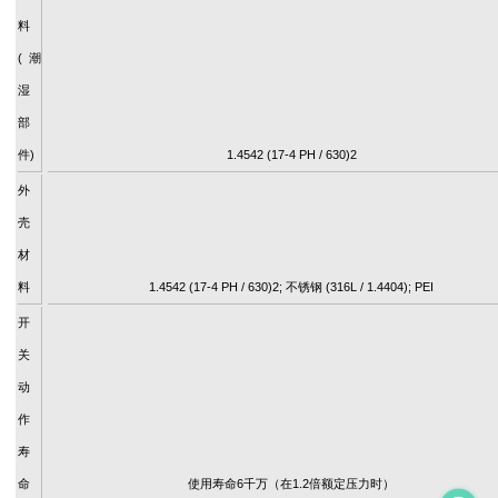
料
(潮
湿
部
件)
1.4542 (17-4 PH / 630)2
外
壳
材
料
1.4542 (17-4 PH / 630)2; 不锈钢 (316L / 1.4404); PEI
开
关
动
作
寿
命
使用寿命6千万（在1.2倍额定压力时）