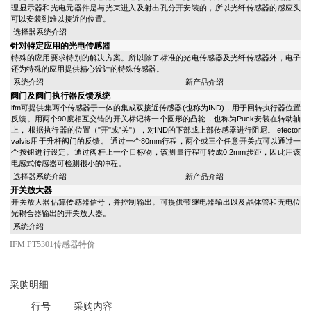
理显示器和光电元器件是与光束进入及射出孔分开安装的，所以光纤传感器的感应头
可以安装到难以接近的位置。
选择器系统介绍
针对特定应用的光电传感器
特殊的应用要求特别的解决方案。所以除了标准的光电传感器及光纤传感器外，电子
还为特殊的应用提供精心设计的特殊传感器。
系统介绍
新产品介绍
阀门及阀门执行器反馈系统
ifm可提供集两个传感器于一体的集成双接近传感器(也称为IND)，用于回转执行器位置
反馈。用两个90度相互交错的开关标记将一个圆形的凸轮，也称为Puck安装在转动轴
上， 根据执行器的位置（"开"或"关"），对IND的下部或上部传感器进行阻尼。 efector
valvis用于升杆阀门的反馈。 通过一个80mm行程，两个或三个任意开关点可以通过一
个按钮进行设定。通过阀杆上一个目标物，该测量行程可转成0.2mm步距，因此用该
电感式传感器可检测很小的冲程。
选择器系统介绍
新产品介绍
开关放大器
开关放大器估算传感器信号，并控制输出。可提供带继电器输出以及晶体管和无电位
光耦合器输出的开关放大器。
系统介绍
IFM PT5301传感器特价
采购明细
行号
采购内容