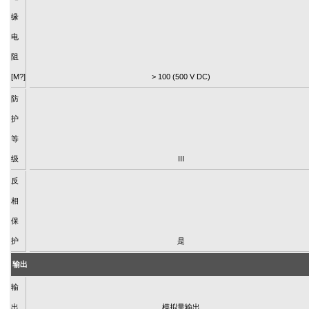
缘
电
阻
[M?]
> 100 (500 V DC)
防
护
等
级
III
反
相
保
护
是
输出
输
出
模拟量输出