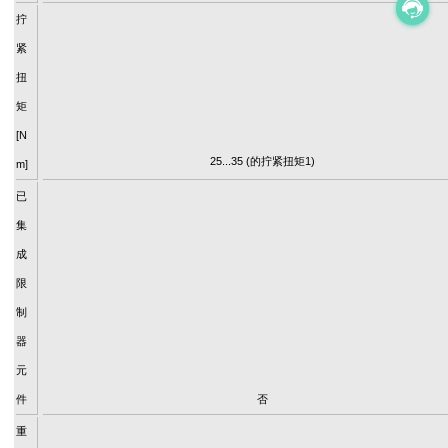
拧
紧
扭
矩
[N
25...35 (的拧紧扭矩1)
m]
已
集
成
限
制
器
元
件
否
重