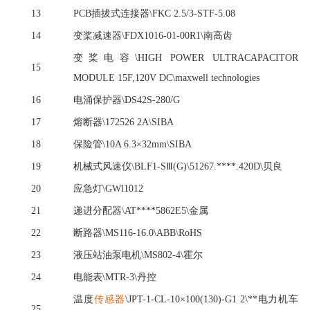
13
PCB插拔式连接器\FKC 2.5/3-STF-5.08
14
变桨减速器
\FDX1016-01-00R1\南高齿
变桨电容
\HIGH POWER ULTRACAPACITOR
15
MODULE 15F,120V DC\maxwell technologies
16
电涌保护器
\DS42S-280/G
17
熔断器
\172526 2A\SIBA
18
保险管
\10A 6.3×32mm\SIBA
19
机械式风速仪
\BLF1-SⅢ(G)\51267.****.420D\贝良
20
应急灯
\GWl1012
21
递进分配器
\AT****5862E5\金属
22
断路器
\MS116-16.0\ABB\RoHS
23
液压站油泵电机
\MS802-4\霍尔
24
电能表
\MTR-3\丹控
温度
传感器
\JPT-1-CL-10×100(130)-G1 2\**电力机车
25