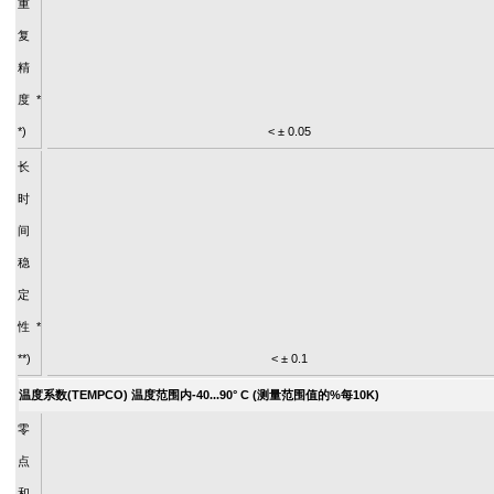
重
复
精
度 *
*)
< ± 0.05
长
时
间
稳
定
性 *
**)
< ± 0.1
温度系数(TEMPCO) 温度范围内-40...90° C (测量范围值的%每10K)
零
点
和