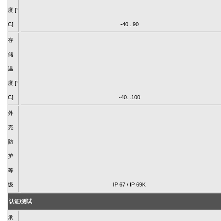
度 [°
C]
-40...90
存
储
温
度 [°
C]
-40...100
外
壳
防
护
等
级
IP 67 / IP 69K
认证/测试
承