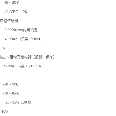
30 ~ 85℃
24VDC ±10%
转速传感器
-9999r/min内可设定
4~20mA（负载≤500Ω）；
1%
输出: 2组常开继电器（报警、停车）
50VAC/3A或30VDC/3A
20 ~70℃
30 ~ 85℃
20 ~95% 无冷凝
10W