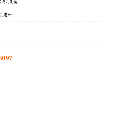
区清河街道
转速变送器
6097