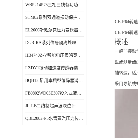
WBP214P75三相三线有功功率传感器鸿泰顺达产品稳定性好
特殊用处传感器
STM82系列双通道振动保护表鸿泰产品技术规格
特殊用途变送器
CE-P64
EL2600斯派莎克压力变送器技术规格
CE-P64
概述
DGR-RA系列信号隔离处理器鸿泰产品技术规格
一般非接触
HB4740Z-V智能电压表鸿泰产品外形美观大方
盘或测量齿
LZDY1振动加速度传感器选型资料
轴转速，适
BQH12 矿用本质型编码器鸿泰产品实物展示
采用导轨或
FB0802WD03E307投入式液位计鸿泰产品选型参数
JL-LB二线制超声波液位计鸿泰产品外形美观大方
QBE2002-P5水管蒸汽压力传感器西门子产品技术规格