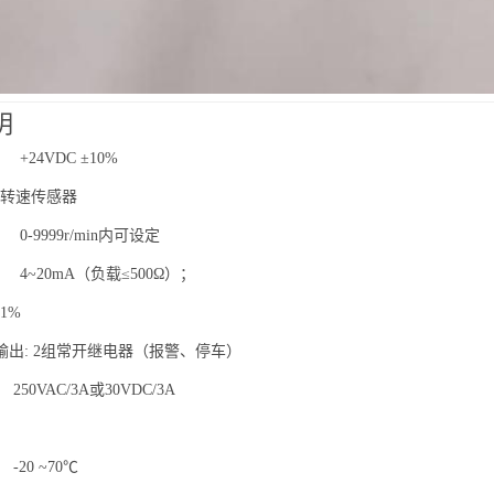
明
24VDC ±10%
转速传感器
-9999r/min内可设定
4~20mA（负载≤500Ω）；
1%
输出: 2组常开继电器（报警、停车）
50VAC/3A或30VDC/3A
20 ~70℃