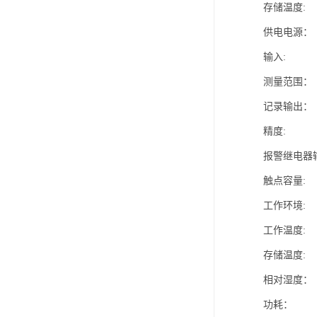
存储温度: -
供电电源： +
输入: 
测量范围： 0
记录输出： 
精度: 
报警继电器
触点容量: 2
工作环境:
工作温度: -
存储温度: -
相对湿度： 
功耗： 