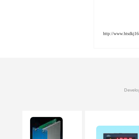
http://www.htsdkj1
Develop