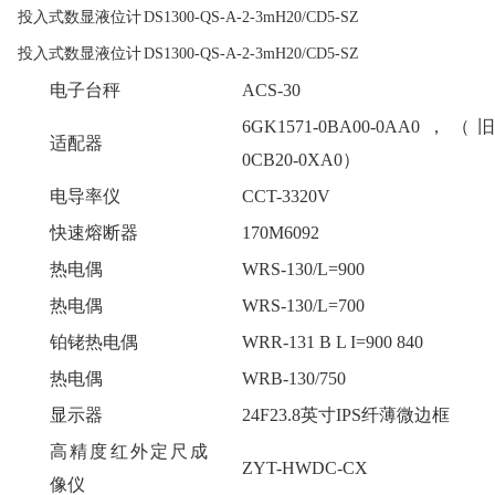
投入式数显液位计
DS1300-QS-A-2-3mH20/CD5-SZ
投入式数显液位计
DS1300-QS-A-2-3mH20/CD5-SZ
电子台秤
ACS-30
6GK1571-0BA00-0AA0，（
适配器
0CB20-0XA0）
电导率仪
CCT-3320V
快速熔断器
170M6092
热电偶
WRS-130/L=900
热电偶
WRS-130/L=700
铂铑热电偶
WRR-131 B L I=900 840
热电偶
WRB-130/750
显示器
24F23.8英寸IPS纤薄微边框
高精度红外定尺成
ZYT-HWDC-CX
像仪