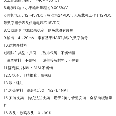
5.工作温度范围：（-40～+85℃）
6.电源影响：小于输出量程的0.005%/V
7.供电电压：12~45VDC（标准为24VDC，无负载可工作于12VDC,
带数字指示表头供电电压不16VDC）
8.负载影响;电源如果稳定，则负载没有影响
9.输出：4～20mA，带有基于HART协议的数字信号
10.结构件材料
过程法兰类型：共面 液/排气阀：不锈钢排
法兰材料：不锈钢 法兰接头材料：不锈钢
11.隔离膜片材料：316L不锈钢
12.O型环：丁晴橡胶，氟橡胶
13.液：硅油
14.外壳材料：低铜铝合金 1/2-1/4NPT
15.安装支架：传统法兰支架，用于2英寸管道安装，全部为碳钢螺
栓
16.表头：数码表头，0～99%