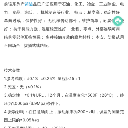
前该系列产
简述
品已广泛应用于石油、化工、冶金、工业除尘、电
力、食品、造纸、、机械制造等行业。 特点： 精度高，稳定性好；
单向过载，保护性好； 无机械传动部件，维护简单，耐腐蚀性能
好； 抗干扰能力强，温度稳定性好； 量程、零点、外部连续可调；
结构零部件互换性强； 多种接触介质的膜片材料； 本安、防爆试用
不同场合，拔插式线路板。
技术参数：
1.参考精度：±0.1% ±0.25%, 量程比15：1
2.死区：无（≤0.1%）
3.稳定性：±0.1%URL，12个月，在温度变化±500F（28℃），静
压为1,000psi (6.9Mpa)条件下。
4.振动影响：在任意轴向上，振动频率为200Hz时，误差为测量范
围上限的±0.05%/g