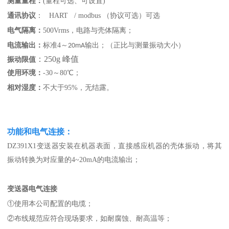
测量量程：
(
量程可选、可设置
)
通讯协议
： HART / modbus （协议可选）可选
电气隔离：
500Vrms，电路与壳体隔离；
电流输出：
标准4～
输出；（正比与测量振动大小）
20mA
：250g 峰值
振动限值
使用环境：
-30～
8
0℃；
相对湿度：
不大于95%，无结露。
功能和
电气连接：
DZ391X1
变送器安装在机器表面，直接感应机器的壳体振动，将其
振动转换为对应量的4~20mA的电流输出；
变送器电气连接
①使用本公司配置的电缆；
②布线规范应符合现场要求，如耐腐蚀、耐高温等；