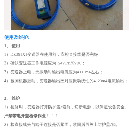
使用及维护:
1、
使用
1）
DZ391X1
变送器在使用前，应检查接线是否完好；
2）确认变送器工作电源应为
±
；
+24V
15%VDC
3）变送器上电，无振动时输出电流应为
左右；
4.00 mA
4）被测机器振动，变送器输出应对应振动线性的
电流输出；
4~20mA
2、
维护
1）检修时，变送器打开防护盖
箱前，切断电源，以保证设备安全。
/
严禁带电开盖检修作业！！！
2）检查接线头与端子连接是否紧固，紧固后再关上防护盖
箱。
/