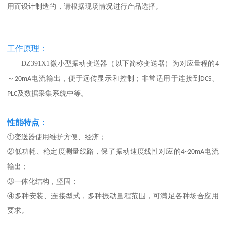
用而设计制造的，
请根据现场情况进行产品选择。
工作原理：
DZ391X1微小型振动变送器（以下简称变送器）为对应量程的
4
～
电流输出，便于远传显示和控制；非常适用于连接到
、
20mA
DCS
及数据采集系统中等。
PLC
性能特点：
①变送器使用维护方便、经济；
②低功耗、稳定度测量线路，保了振动速度线性对应的
电流
4~20mA
输出；
③一体化结构，坚固；
④多种安装、连接型式，多种振动量程范围，可满足各种场合应用
要求。