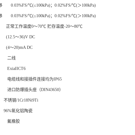
.03%FS/℃(≤100kPa)；0.02%FS/℃(＞100kPa)
.03%FS/℃(≤100kPa)；0.02%FS/℃(＞100kPa)
常工作温度0～70℃ 贮存温度-20～80℃
2.5～36)V DC
4～20)mA DC
 二线
xiaIICT6
电缆线和接插件连接均为IP65
进口防爆插头座（DIN43650）
钢/1Cr18Ni9Ti
96%氧化铝陶瓷
 氟橡胶