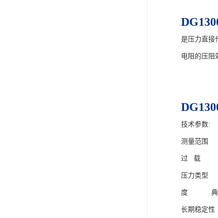
DG130
是压力直接
电阻的压阻
DG130
技术参数:
测量范围 -0
过 载 1
压力类型
度 典型：±
长期稳定性 