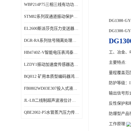
WBP214P75三相三线有功功率传感器鸿泰顺达产品稳定性好
特殊用处传感器
STM82系列双通道振动保护表鸿泰产品技术规格
特殊用途变送器
DG1300-
EL2600斯派莎克压力变送器技术规格
DG1300-
DG130
DGR-RA系列信号隔离处理器鸿泰产品技术规格
工、冶金、
HB4740Z-V智能电压表鸿泰产品外形美观大方
主要特点:
LZDY1振动加速度传感器选型资料
量程覆盖范
BQH12 矿用本质型编码器鸿泰产品实物展示
防护等级：I
FB0802WD03E307投入式液位计鸿泰产品选型参数
输出信号形
JL-LB二线制超声波液位计鸿泰产品外形美观大方
反性保护和
QBE2002-P5水管蒸汽压力传感器西门子产品技术规格
防爆型产品符合
工作原理: