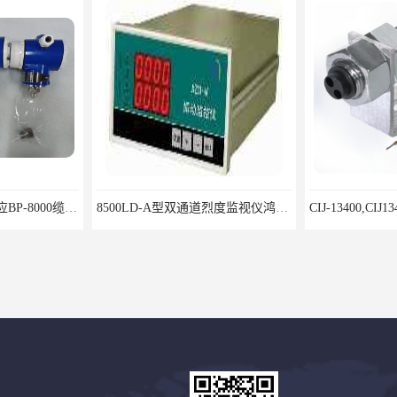
北京鸿泰顺达长期供应BP-8000缆式液位计，0-5米现场显示；BP-8000缆式液位计，0-5米现场显示询价电话
8500LD-A型双通道烈度监视仪鸿泰产品性价比好