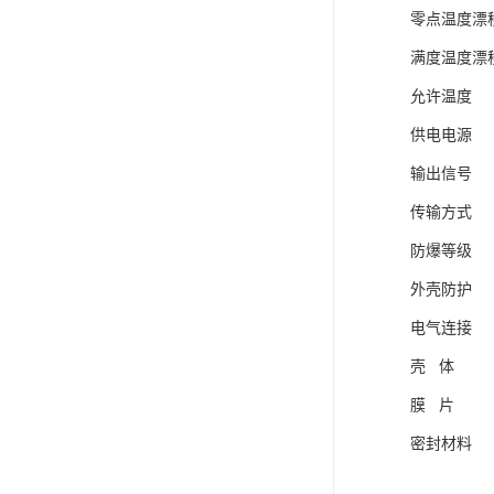
零点温度漂移 0
满度温度漂移 0
允许温度 正
供电电源 (1
输出信号 (
传输方式
防爆等级 E
外壳防护 
电气连接 
壳 体 不锈
膜 片 
密封材料