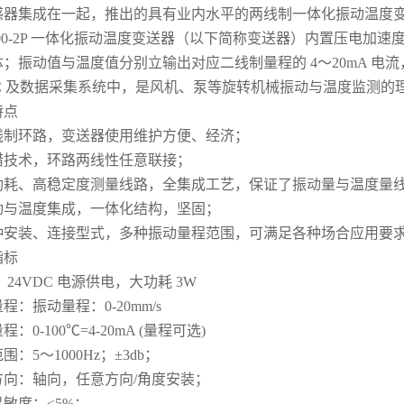
感器集成在一起，推出的具有业内水平的两线制一体化振动温度
300-2P 一体化振动温度变送器（以下简称变送器）内置压电加
；振动值与温度值分别立输出对应二线制量程的 4～20mA 电
LC 及数据采集系统中，是风机、泵等旋转机械振动与温度监测的
特点
线制环路，变送器使用维护方便、经济；
错技术，环路两线性任意联接；
耗、高稳定度测量线路，全集成工艺，保证了振动量与温度量线性对
动与温度集成，一体化结构，坚固；
种安装、连接型式，多种振动量程范围，可满足各种场合应用要
指标
：24VDC 电源供电，大功耗 3W
程：振动量程：0-20mm/s
：0-100℃=4-20mA (量程可选)
围：5～1000Hz；±3db；
方向：轴向，任意方向/角度安装；
敏度：≤5%；