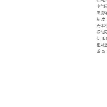
电气隔
电流输
精 度
壳体
振动限
使用环
相对湿
重 量