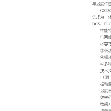
与温度传
GS5
集成为一体
DCS、P
性能
①两
②容
③低功
④振
⑤多
技术
电 源
振动量
温度量程
频率范
敏感
横向灵