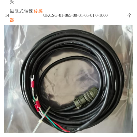
头
磁阻式转速
传感
14
UKCSG-01-065-00-01-05-01|0-1000
个
器