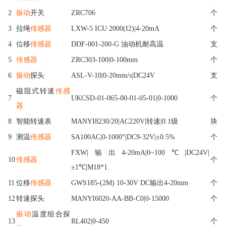
2
振动
开关
ZRC706
个
3
拉绳
传感器
LXW-5 ICU 2000(I2)|4-20mA
个
4
位移
传感器
DDF-001-200-G 油动机耐高温
支
5
传感器
ZRC303-100|0-100mm
个
6
振动
探头
ASL-V-10|0-20mm/s|DC24V
支
磁阻式转速
传感
7
UKCSD-01-065-00-01-05-01|0-1000
个
器
8
智能转速表
MANYI8230/20|AC220V|转速|0.1级
块
9
测温
传感器
SA100AC|0-1000°|DC9-32V|±0.5%
个
FXW|输出4-20mA|0~100℃|DC24V|
10
传感器
个
±1℃|M18*1.
11
位移
传感器
GWS185-(2M) 10-30V DC输出4-20mm
个
12
转速探头
MANYI6020-AA-BB-C0|0-15000
个
振动
温度组合探
13
RL402|0-450
个